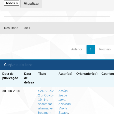
Resultado 1-1 de 1.
Anterior
1
Próximo
Conjunto de itens:
Data de
Data
Título
Autor(es)
Orientador(es)
Coorient
publicação
de
defesa
30-Jun-2020
-
SARS-CoV-
Araújo,
-
-
2 or Covid-
Joabe
19 : the
Lima
;
search for
Azevedo,
alternative
Vitória
treatment
Santos
;