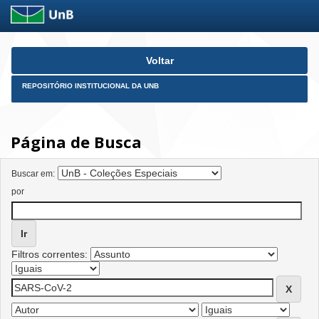
Skip
Voltar
navigation
REPOSITÓRIO INSTITUCIONAL DA UNB
Página de Busca
Buscar em:
por
Filtros correntes: