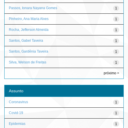
Passos, Ionara Nayana Gomes
1
Pinheiro, Ana Maria Alves
1
Rocha, Jefferson Almeida
1
Santos, Gabel Taveira
1
Santos, Gardênia Taveira
1
Silva, Welson de Freitas
1
próximo >
Assunto
Coronavirus
1
Covid-19
1
Epidemias
1