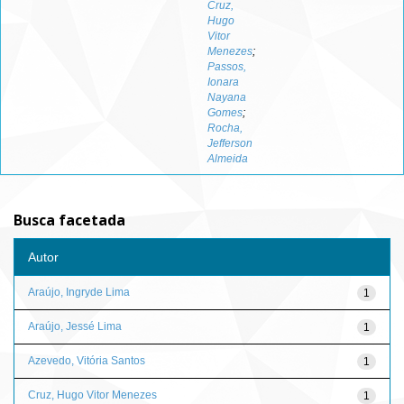
Cruz,
Hugo
Vitor
Menezes
;
Passos,
Ionara
Nayana
Gomes
;
Rocha,
Jefferson
Almeida
Busca facetada
Autor
Araújo, Ingryde Lima
1
Araújo, Jessé Lima
1
Azevedo, Vitória Santos
1
Cruz, Hugo Vitor Menezes
1