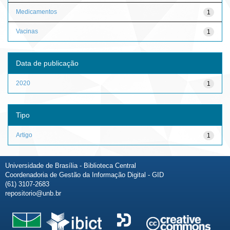
Medicamentos
1
Vacinas
1
Data de publicação
2020
1
Tipo
Artigo
1
Universidade de Brasília - Biblioteca Central
Coordenadoria de Gestão da Informação Digital - GID
(61) 3107-2683
repositorio@unb.br