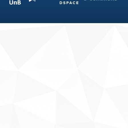
Fale conosco
Sobre