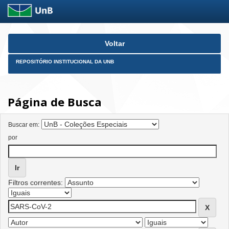
Skip
Voltar
navigation
REPOSITÓRIO INSTITUCIONAL DA UNB
Página de Busca
Buscar em:
por
Filtros correntes: