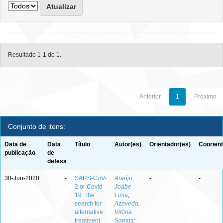
Resultado 1-1 de 1.
Anterior
1
Próximo
Conjunto de itens:
Data de
Data
Título
Autor(es)
Orientador(es)
Coorient
publicação
de
defesa
30-Jun-2020
-
SARS-CoV-
Araújo,
-
-
2 or Covid-
Joabe
19 : the
Lima
;
search for
Azevedo,
alternative
Vitória
treatment
Santos
;