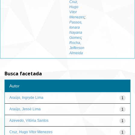
Cruz,
Hugo
Vitor
Menezes
;
Passos,
Ionara
Nayana
Gomes
;
Rocha,
Jefferson
Almeida
Busca facetada
Autor
Araújo, Ingryde Lima
1
Araújo, Jessé Lima
1
Azevedo, Vitória Santos
1
Cruz, Hugo Vitor Menezes
1