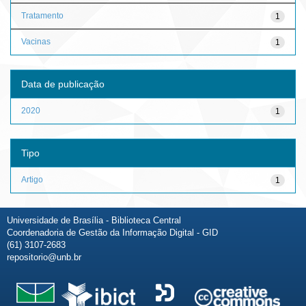
Tratamento
1
Vacinas
1
Data de publicação
2020
1
Tipo
Artigo
1
Universidade de Brasília - Biblioteca Central
Coordenadoria de Gestão da Informação Digital - GID
(61) 3107-2683
repositorio@unb.br