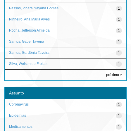
Passos, Ionara Nayana Gomes
1
Pinheiro, Ana Maria Alves
1
Rocha, Jefferson Almeida
1
Santos, Gabel Taveira
1
Santos, Gardênia Taveira
1
Silva, Welson de Freitas
1
próximo >
Assunto
Coronavirus
1
Epidemias
1
Medicamentos
1