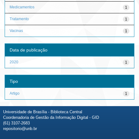
Medicamentos
1
Tratamento
1
Vacinas
1
Data de publicação
2020
1
Tipo
Artigo
1
Universidade de Brasília - Biblioteca Central
Coordenadoria de Gestão da Informação Digital - GID
(61) 3107-2683
repositorio@unb.br