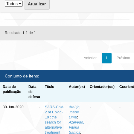
Resultado 1-1 de 1.
Anterior
1
Próximo
Conjunto de itens:
Data de
Data
Título
Autor(es)
Orientador(es)
Coorient
publicação
de
defesa
30-Jun-2020
-
SARS-CoV-
Araújo,
-
-
2 or Covid-
Joabe
19 : the
Lima
;
search for
Azevedo,
alternative
Vitória
treatment
Santos
;