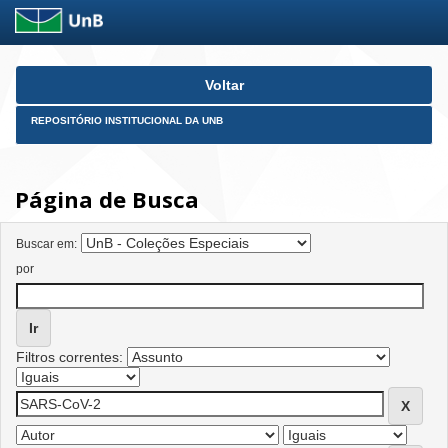
Skip
Voltar
navigation
REPOSITÓRIO INSTITUCIONAL DA UNB
Página de Busca
Buscar em:
por
Filtros correntes: