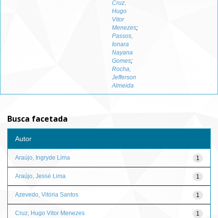
Cruz,
Hugo
Vitor
Menezes
;
Passos,
Ionara
Nayana
Gomes
;
Rocha,
Jefferson
Almeida
Busca facetada
Autor
Araújo, Ingryde Lima
1
Araújo, Jessé Lima
1
Azevedo, Vitória Santos
1
Cruz, Hugo Vitor Menezes
1