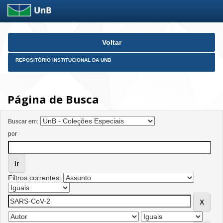
Skip
Voltar
navigation
REPOSITÓRIO INSTITUCIONAL DA UNB
Página de Busca
Buscar em:
por
Filtros correntes: