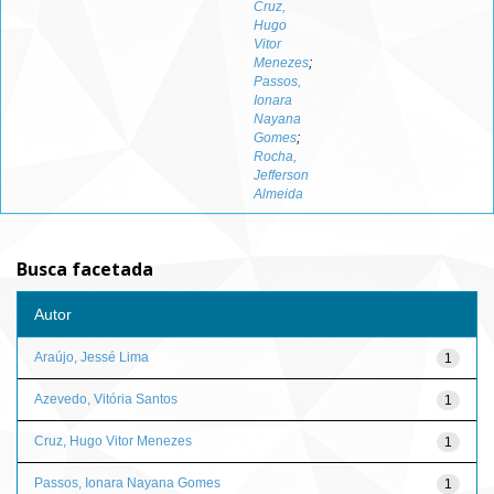
Cruz,
Hugo
Vitor
Menezes
;
Passos,
Ionara
Nayana
Gomes
;
Rocha,
Jefferson
Almeida
Busca facetada
Autor
Araújo, Jessé Lima
1
Azevedo, Vitória Santos
1
Cruz, Hugo Vitor Menezes
1
Passos, Ionara Nayana Gomes
1