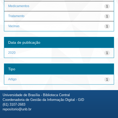
Medicamentos
1
Tratamento
1
Vacinas
1
Data de publicação
2020
1
Tipo
Artigo
1
Universidade de Brasília - Biblioteca Central
Coordenadoria de Gestão da Informação Digital - GID
(61) 3107-2683
repositorio@unb.br