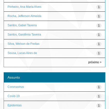
Pinheiro, Ana Maria Alves
1
Rocha, Jefferson Almeida
1
Santos, Gabel Taveira
1
Santos, Gardênia Taveira
1
Silva, Welson de Freitas
1
Sousa, Lucas Aires de
1
próximo >
Assunto
Coronavirus
1
Covid-19
1
Epidemias
1