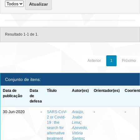
Resultado 1-1 de 1.
Anterior
1
Próximo
Conjunto de itens:
Data de
Data
Título
Autor(es)
Orientador(es)
Coorient
publicação
de
defesa
30-Jun-2020
-
SARS-CoV-
Araújo,
-
-
2 or Covid-
Joabe
19 : the
Lima
;
search for
Azevedo,
alternative
Vitória
treatment
Santos
;