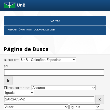
Skip
Voltar
navigation
REPOSITÓRIO INSTITUCIONAL DA UNB
Página de Busca
Buscar em:
por
Filtros correntes: