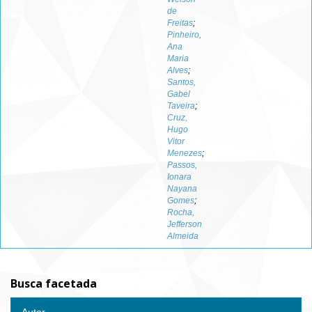
de
Freitas
;
Pinheiro,
Ana
Maria
Alves
;
Santos,
Gabel
Taveira
;
Cruz,
Hugo
Vitor
Menezes
;
Passos,
Ionara
Nayana
Gomes
;
Rocha,
Jefferson
Almeida
Busca facetada
Autor