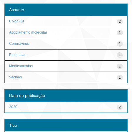
Assunto
Covid-19
2
Acoplamento molecular
1
Coronavirus
1
Epidemias
1
Medicamentos
1
Vacinas
1
Data de publicação
2020
2
Tipo