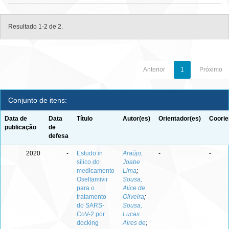
Resultado 1-2 de 2.
Anterior
1
Próximo
Conjunto de itens:
Data de
Data
Título
Autor(es)
Orientador(es)
Coorie
publicação
de
defesa
2020
-
Estudo in
Araújo,
-
-
sílico do
Joabe
medicamento
Lima
;
Oseltamivir
Sousa,
para o
Alice de
tratamento
Oliveira
;
do SARS-
Sousa,
CoV-2 por
Lucas
docking
Aires de
;