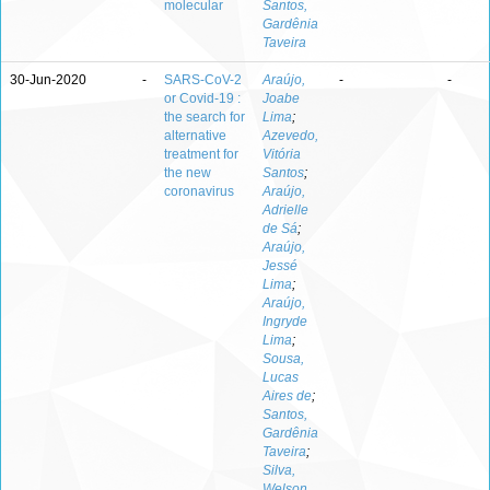
molecular
Santos,
Gardênia
Taveira
30-Jun-2020
-
SARS-CoV-2
Araújo,
-
-
or Covid-19 :
Joabe
the search for
Lima
;
alternative
Azevedo,
treatment for
Vitória
the new
Santos
;
coronavirus
Araújo,
Adrielle
de Sá
;
Araújo,
Jessé
Lima
;
Araújo,
Ingryde
Lima
;
Sousa,
Lucas
Aires de
;
Santos,
Gardênia
Taveira
;
Silva,
Welson