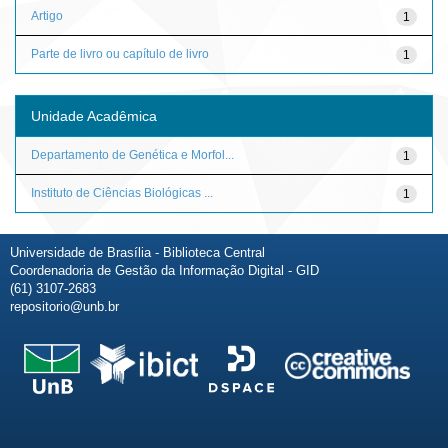
Artigo
1
Parte de livro ou capítulo de livro
1
Unidade Acadêmica
Departamento de Genética e Morfol...
1
Instituto de Ciências Biológicas ...
1
Universidade de Brasília - Biblioteca Central
Coordenadoria de Gestão da Informação Digital - GID
(61) 3107-2683
repositorio@unb.br