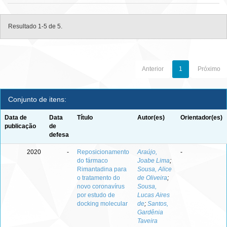
Resultado 1-5 de 5.
Anterior
1
Próximo
Conjunto de itens:
Data de
Data
Título
Autor(es)
Orientador(es)
publicação
de
defesa
2020
-
Reposicionamento
Araújo,
-
do fármaco
Joabe Lima
;
Rimantadina para
Sousa, Alice
o tratamento do
de Oliveira
;
novo coronavírus
Sousa,
por estudo de
Lucas Aires
docking molecular
de
;
Santos,
Gardênia
Taveira