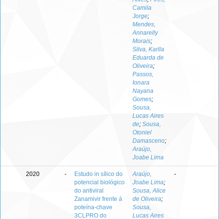
Camila
Jorge
;
Mendes,
Annarelly
Morais
;
Silva, Karlla
Eduarda de
Oliveira
;
Passos,
Ionara
Nayana
Gomes
;
Sousa,
Lucas Aires
de
;
Sousa,
Otoniel
Damasceno
;
Araújo,
Joabe Lima
2020
-
Estudo in sílico do
Araújo,
-
potencial biológico
Joabe Lima
;
do antiviral
Sousa, Alice
Zanamivir frente á
de Oliveira
;
poteína-chave
Sousa,
3CLPRO do
Lucas Aires