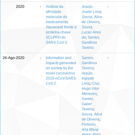
2020
-
Análise da
Araújo,
-
afinidade
Joabe Lima
;
molecular do
Sousa, Alice
medicamento
de Oliveira
;
Atazanavir frente à
Sousa,
proteína-chave
Lucas Aires
3CLPRO do
de
;
Santos,
SARS-CoV-2
Gardênia
Taveira
26-Ago-2020
-
Information and
Santos,
-
impacts generated
Gardênia
on society by the
Taveira
;
novel coronavirus
Araújo,
2019-nCoV/SARS-
Ingryde
CoV-2
Lima
;
Cruz,
Hugo Vitor
Menezes
;
Santos,
Gabel
Taveira
;
Sousa, Alice
de Oliveira
;
Pinheiro,
Ana Maria
Alves
;
Pires,