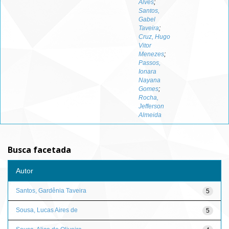
Alves
;
Santos,
Gabel
Taveira
;
Cruz, Hugo
Vitor
Menezes
;
Passos,
Ionara
Nayana
Gomes
;
Rocha,
Jefferson
Almeida
Busca facetada
Autor
Santos, Gardênia Taveira
5
Sousa, Lucas Aires de
5