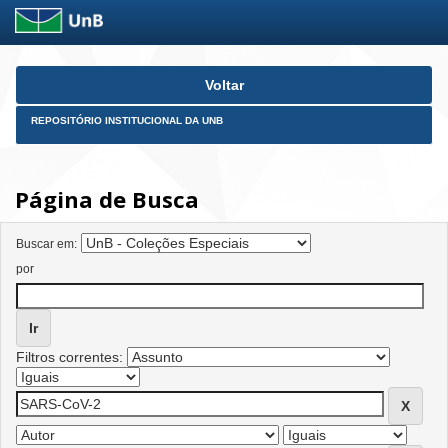
Skip
Voltar
navigation
REPOSITÓRIO INSTITUCIONAL DA UNB
Página de Busca
Buscar em:
por
Filtros correntes: