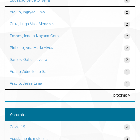
Sousa, Alice de Oliveira
4
Araújo, Ingryde Lima
2
Cruz, Hugo Vitor Menezes
2
Passos, Ionara Nayana Gomes
2
Pinheiro, Ana Maria Alves
2
Santos, Gabel Taveira
2
Araújo, Adrielle de Sá
1
Araújo, Jessé Lima
1
próximo >
Assunto
Covid-19
4
Acoplamento molecular
3