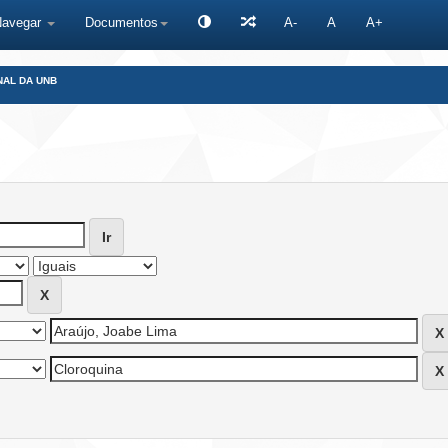
Navegar
Documentos
A-
A
A+
NAL DA UNB