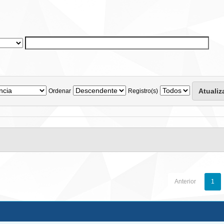
Ordenar
Registro(s)
Anterior
1