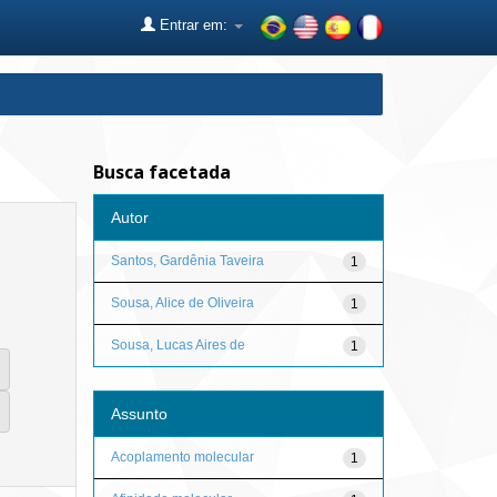
Entrar em:
Busca facetada
Autor
Santos, Gardênia Taveira
1
Sousa, Alice de Oliveira
1
Sousa, Lucas Aires de
1
Assunto
Acoplamento molecular
1