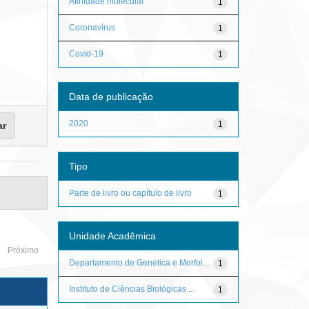
Afinidade molecular
1
Coronavírus
1
Covid-19
1
Data de publicação
2020
1
Tipo
Parte de livro ou capítulo de livro
1
Unidade Acadêmica
Próximo
Departamento de Genética e Morfol...
1
Instituto de Ciências Biológicas ...
1