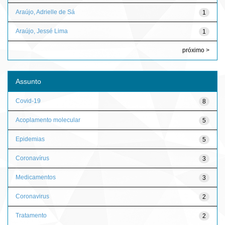
Araújo, Adrielle de Sá
1
Araújo, Jessé Lima
1
próximo >
Assunto
Covid-19
8
Acoplamento molecular
5
Epidemias
5
Coronavírus
3
Medicamentos
3
Coronavirus
2
Tratamento
2