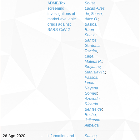
ADME/Tox
Sousa,
screening
Lucas Aires
investigations of
de
;
Sousa,
market‑available
Alice O.
;
drugs against
Bastos,
SARS‑CoV‑2
Ruan
Sousa
;
Santos,
Gardênia
Taveira
;
Lage,
Mateus R.
;
Stoyanov,
Stanislav R.
;
Passos,
Ionara
Nayana
Gomes
;
Azevedo,
Ricardo
Bentes de
;
Rocha,
Jefferson
Almeida
26-Ago-2020
-
Information and
Santos,
-