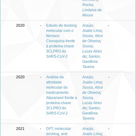
Rocha,
Lindalva de
Moura
2020
-
Estudo de docking
Araújo,
-
molecular com o
Joabe Lima
;
fármaco
Sousa, Alice
Cloroquina frente
de Oliveira
;
à proteína-chave
Sousa,
3CLPRO do
Lucas Aires
SARS-CoV-2
de
;
Santos,
Gardênia
Taveira
2020
-
Análise da
Araújo,
-
afinidade
Joabe Lima
;
molecular do
Sousa, Alice
medicamento
de Oliveira
;
Atazanavir frente à
Sousa,
proteína-chave
Lucas Aires
3CLPRO do
de
;
Santos,
SARS-CoV-2
Gardênia
Taveira
2021
-
DFT, molecular
Araújo,
-
docking, and
Joabe Lima
;