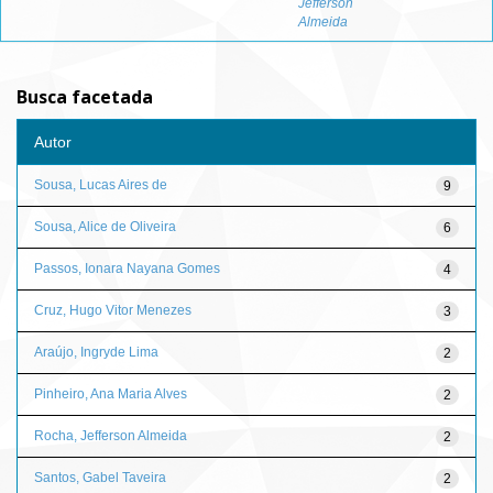
Jefferson
Almeida
Busca facetada
Autor
Sousa, Lucas Aires de
9
Sousa, Alice de Oliveira
6
Passos, Ionara Nayana Gomes
4
Cruz, Hugo Vitor Menezes
3
Araújo, Ingryde Lima
2
Pinheiro, Ana Maria Alves
2
Rocha, Jefferson Almeida
2
Santos, Gabel Taveira
2