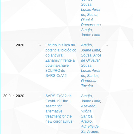
Sousa,
Lucas Aires
de
;
Sousa,
Otoniel
Damasceno
;
Araújo,
Joabe Lima
2020
-
Estudo in sílico do
Araújo,
-
potencial biológico
Joabe Lima
;
do antiviral
Sousa, Alice
Zanamivir frente á
de Oliveira
;
poteína-chave
Sousa,
3CLPRO do
Lucas Aires
SARS-CoV-2
de
;
Santos,
Gardênia
Taveira
30-Jun-2020
-
SARS-CoV-2 or
Araújo,
-
Covid-19 : the
Joabe Lima
;
search for
Azevedo,
alternative
Vitória
treatment for the
Santos
;
new coronavirus
Araújo,
Adrielle de
Sá
;
Araújo,