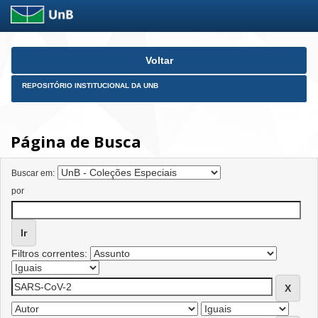
Skip
Voltar
navigation
REPOSITÓRIO INSTITUCIONAL DA UNB
Página de Busca
Buscar em:
por
Filtros correntes: