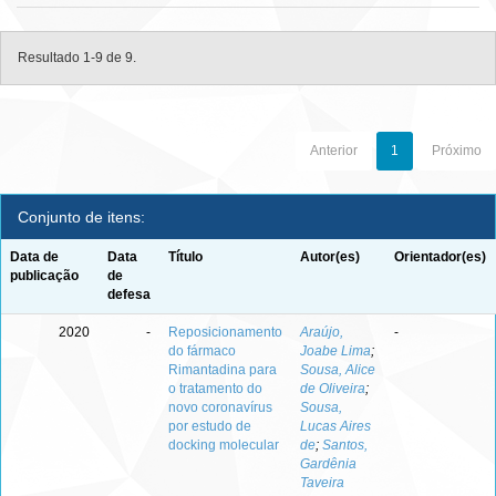
Resultado 1-9 de 9.
Anterior
1
Próximo
Conjunto de itens:
Data de
Data
Título
Autor(es)
Orientador(es)
publicação
de
defesa
2020
-
Reposicionamento
Araújo,
-
do fármaco
Joabe Lima
;
Rimantadina para
Sousa, Alice
o tratamento do
de Oliveira
;
novo coronavírus
Sousa,
por estudo de
Lucas Aires
docking molecular
de
;
Santos,
Gardênia
Taveira