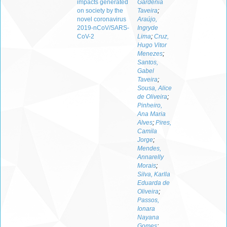
impacts generated
Gardênia
on society by the
Taveira
;
novel coronavirus
Araújo,
2019-nCoV/SARS-
Ingryde
CoV-2
Lima
;
Cruz,
Hugo Vitor
Menezes
;
Santos,
Gabel
Taveira
;
Sousa, Alice
de Oliveira
;
Pinheiro,
Ana Maria
Alves
;
Pires,
Camila
Jorge
;
Mendes,
Annarelly
Morais
;
Silva, Karlla
Eduarda de
Oliveira
;
Passos,
Ionara
Nayana
Gomes
;