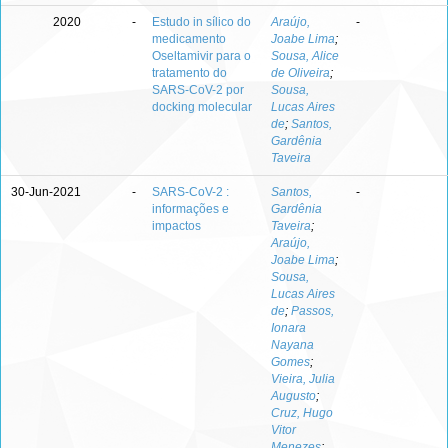
2020
-
Estudo in sílico do
Araújo,
-
medicamento
Joabe Lima
;
Oseltamivir para o
Sousa, Alice
tratamento do
de Oliveira
;
SARS-CoV-2 por
Sousa,
docking molecular
Lucas Aires
de
;
Santos,
Gardênia
Taveira
30-Jun-2021
-
SARS-CoV-2 :
Santos,
-
informações e
Gardênia
impactos
Taveira
;
Araújo,
Joabe Lima
;
Sousa,
Lucas Aires
de
;
Passos,
Ionara
Nayana
Gomes
;
Vieira, Julia
Augusto
;
Cruz, Hugo
Vitor
Menezes
;