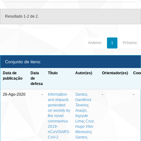
Resultado 1-2 de 2.
Anterior
1
Próximo
Conjunto de itens:
Data de
Data
Título
Autor(es)
Orientador(es)
Coor
publicação
de
defesa
26-Ago-2020
-
Information
Santos,
-
-
and impacts
Gardênia
generated
Taveira
;
on society by
Araújo,
the novel
Ingryde
coronavirus
Lima
;
Cruz,
2019-
Hugo Vitor
nCoV/SARS-
Menezes
;
CoV-2
Santos,