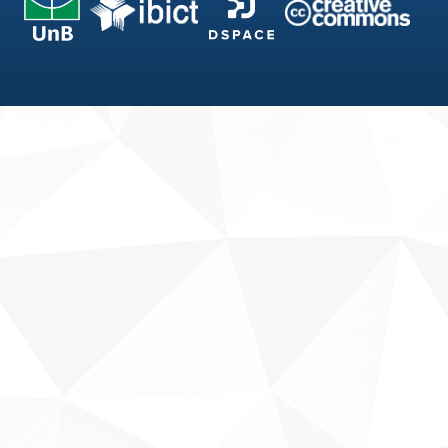
Fale conosco
Sobre