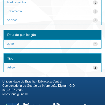
Medicamentos
1
Tratamento
1
Vacinas
1
Data de publicação
2020
2
Tipo
Artigo
2
Universidade de Brasília - Biblioteca Central
Coordenadoria de Gestão da Informação Digital - GID
(61) 3107-2683
repositorio@unb.br