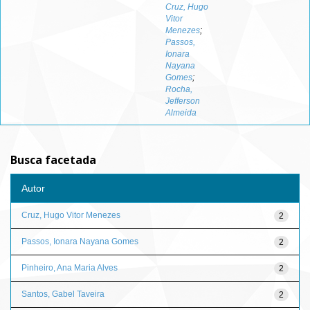
Cruz, Hugo
Vitor
Menezes
;
Passos,
Ionara
Nayana
Gomes
;
Rocha,
Jefferson
Almeida
Busca facetada
Autor
Cruz, Hugo Vitor Menezes
2
Passos, Ionara Nayana Gomes
2
Pinheiro, Ana Maria Alves
2
Santos, Gabel Taveira
2