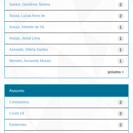
Santos, Gardênia Taveira
2
Sousa, Lucas Aires de
2
Araújo, Adrielle de Sá
1
Araújo, Jessé Lima
1
Azevedo, Vitória Santos
1
Mendes, Annarelly Morais
1
próximo >
Assunto
Coronavirus
2
Covid-19
2
Epidemias
2