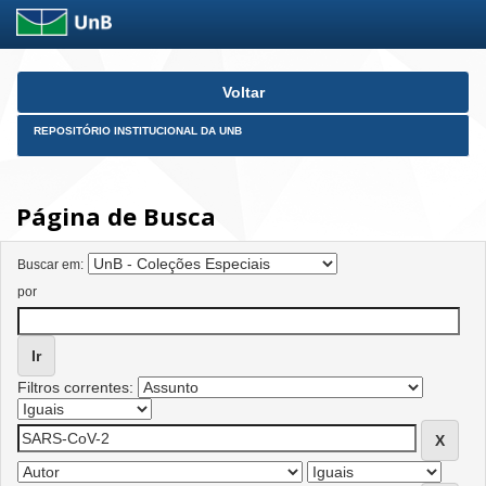
Skip
Voltar
navigation
REPOSITÓRIO INSTITUCIONAL DA UNB
Página de Busca
Buscar em:
por
Filtros correntes: