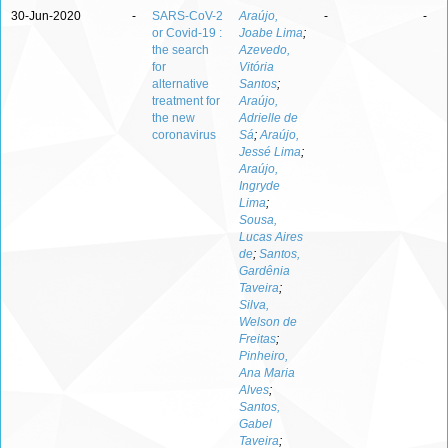
30-Jun-2020
-
SARS-CoV-2
Araújo,
-
-
or Covid-19 :
Joabe Lima
;
the search
Azevedo,
for
Vitória
alternative
Santos
;
treatment for
Araújo,
the new
Adrielle de
coronavirus
Sá
;
Araújo,
Jessé Lima
;
Araújo,
Ingryde
Lima
;
Sousa,
Lucas Aires
de
;
Santos,
Gardênia
Taveira
;
Silva,
Welson de
Freitas
;
Pinheiro,
Ana Maria
Alves
;
Santos,
Gabel
Taveira
;