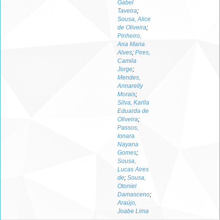
Gabel
Taveira
;
Sousa, Alice
de Oliveira
;
Pinheiro,
Ana Maria
Alves
;
Pires,
Camila
Jorge
;
Mendes,
Annarelly
Morais
;
Silva, Karlla
Eduarda de
Oliveira
;
Passos,
Ionara
Nayana
Gomes
;
Sousa,
Lucas Aires
de
;
Sousa,
Otoniel
Damasceno
;
Araújo,
Joabe Lima