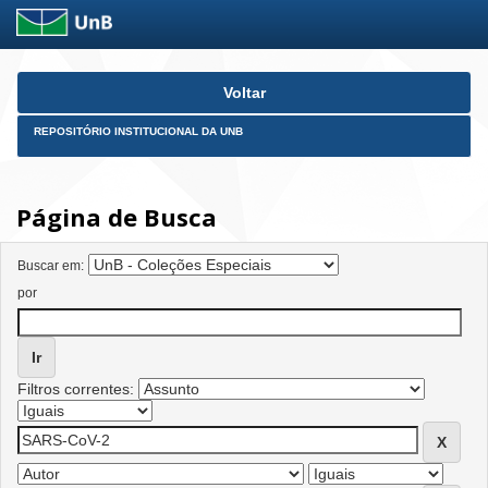
Skip
Voltar
navigation
REPOSITÓRIO INSTITUCIONAL DA UNB
Página de Busca
Buscar em:
por
Filtros correntes: