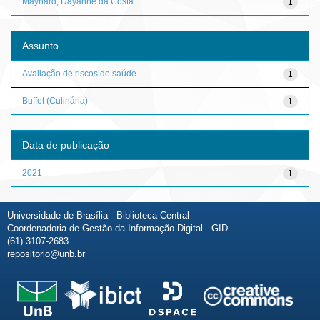
Maynard, Dayanne da Costa
1
Assunto
Avaliação de riscos de saúde
1
Buffet (Culinária)
1
Data de publicação
2021
1
Universidade de Brasília - Biblioteca Central
Coordenadoria de Gestão da Informação Digital - GID
(61) 3107-2683
repositorio@unb.br