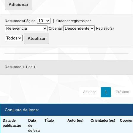
|
Resultados/Página
Ordenar registros por
Ordenar
Registro(s)
Resultado 1-1 de 1.
Anterior
1
Próximo
Conjunto de itens:
Data de
Data
Título
Autor(es)
Orientador(es)
Coorien
publicação
de
defesa