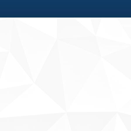
Fale conosco
Sobre