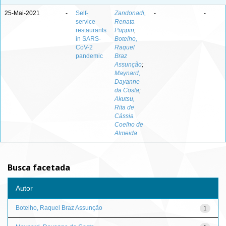
25-Mai-2021
-
Self-
Zandonadi,
-
-
service
Renata
restaurants
Puppin
;
in SARS-
Botelho,
CoV-2
Raquel
pandemic
Braz
Assunção
;
Maynard,
Dayanne
da Costa
;
Akutsu,
Rita de
Cássia
Coelho de
Almeida
Busca facetada
Autor
Botelho, Raquel Braz Assunção
1