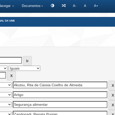
Navegar
Documentos
A-
A
A+
NAL DA UNB