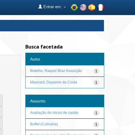
Entrar em:
Busca facetada
Autor
Botelho, Raquel Braz Assunção
1
Maynard, Dayanne da Costa
1
Assunto
Avaliação de riscos de saúde
1
Buffet (Culinária)
1