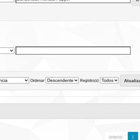
Ordenar
Registro(s)
Anterior
1