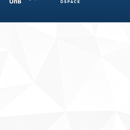
Fale conosco
Sobre