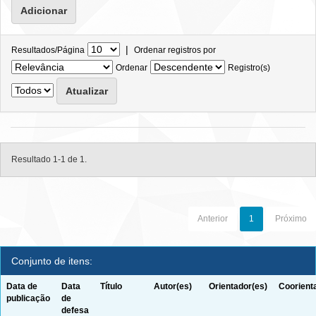
|
Resultados/Página
Ordenar registros por
Ordenar
Registro(s)
Resultado 1-1 de 1.
Anterior
1
Próximo
Conjunto de itens:
Data de
Data
Título
Autor(es)
Orientador(es)
Coorient
publicação
de
defesa