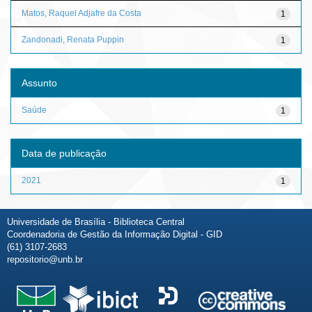
Matos, Raquel Adjafre da Costa
1
Zandonadi, Renata Puppin
1
Assunto
Saúde
1
Data de publicação
2021
1
Universidade de Brasília - Biblioteca Central
Coordenadoria de Gestão da Informação Digital - GID
(61) 3107-2683
repositorio@unb.br