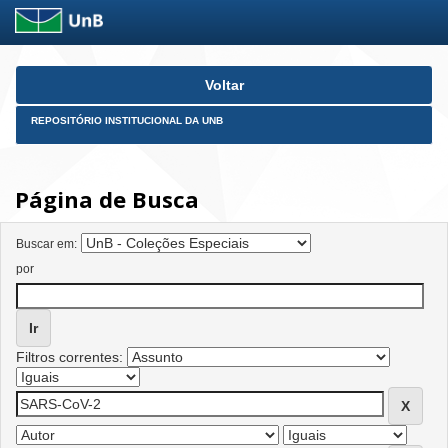
Skip
Voltar
navigation
REPOSITÓRIO INSTITUCIONAL DA UNB
Página de Busca
Buscar em:
por
Filtros correntes: