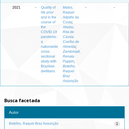
2021
-
Quality of
Matos,
-
-
life prior
Raquel
and in the
Adjafre da
course of
Costa
;
the
Akutsu,
COVID-19
Rita de
pandemic :
Cássia
a
Coelho de
nationwide
Almeida
;
cross-
Zandonadi,
sectional
Renata
study with
Puppin
;
Brazilian
Botelho,
dietitians
Raquel
Braz
Assunção
Busca facetada
Autor
Botelho, Raquel Braz Assunção
1