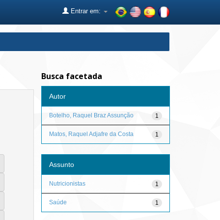
Entrar em:
Busca facetada
Autor
Botelho, Raquel Braz Assunção
1
Matos, Raquel Adjafre da Costa
1
Assunto
Nutricionistas
1
Saúde
1