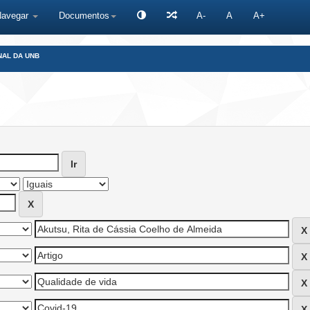
Navegar
Documentos
A-
A
A+
NAL DA UNB