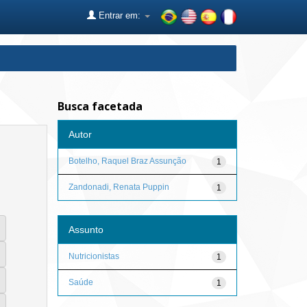
Entrar em:
Busca facetada
Autor
Botelho, Raquel Braz Assunção
1
Zandonadi, Renata Puppin
1
Assunto
Nutricionistas
1
Saúde
1