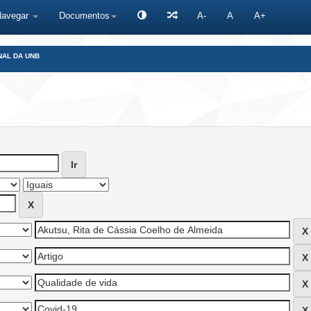
Navegar
Documentos
A-
A
A+
NAL DA UNB