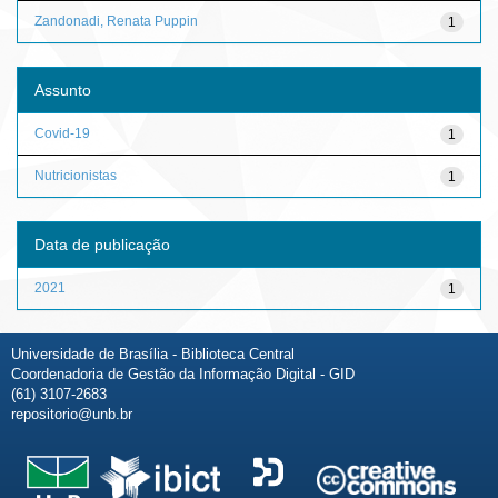
Zandonadi, Renata Puppin
1
Assunto
Covid-19
1
Nutricionistas
1
Data de publicação
2021
1
Universidade de Brasília - Biblioteca Central
Coordenadoria de Gestão da Informação Digital - GID
(61) 3107-2683
repositorio@unb.br