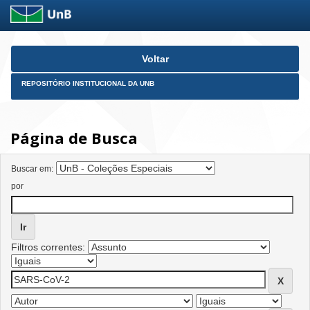
Skip
Voltar
navigation
REPOSITÓRIO INSTITUCIONAL DA UNB
Página de Busca
Buscar em:
por
Filtros correntes: