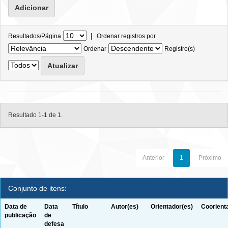
|
Resultados/Página
Ordenar registros por
Ordenar
Registro(s)
Resultado 1-1 de 1.
Anterior
1
Próximo
Conjunto de itens:
Data de
Data
Título
Autor(es)
Orientador(es)
Coorient
publicação
de
defesa