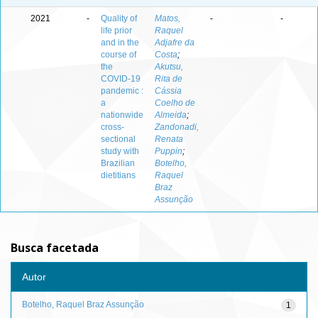
2021
-
Quality of
Matos,
-
-
life prior
Raquel
and in the
Adjafre da
course of
Costa
;
the
Akutsu,
COVID-19
Rita de
pandemic :
Cássia
a
Coelho de
nationwide
Almeida
;
cross-
Zandonadi,
sectional
Renata
study with
Puppin
;
Brazilian
Botelho,
dietitians
Raquel
Braz
Assunção
Busca facetada
Autor
Botelho, Raquel Braz Assunção
1