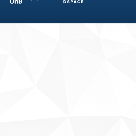
Fale conosco
Sobre