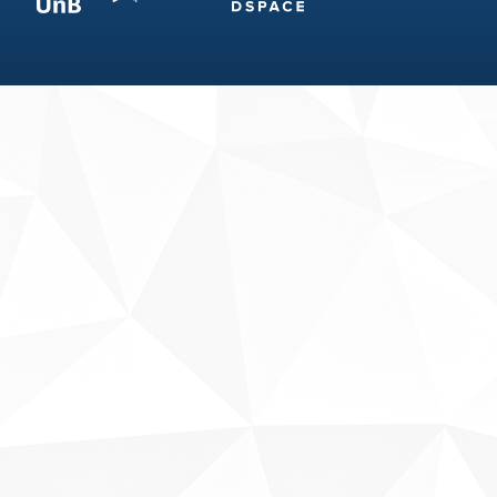
Fale conosco
Sobre