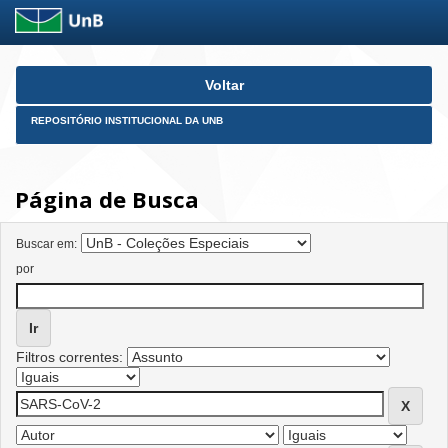
Skip
Voltar
navigation
REPOSITÓRIO INSTITUCIONAL DA UNB
Página de Busca
Buscar em:
por
Filtros correntes: