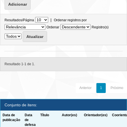
|
Resultados/Página
Ordenar registros por
Ordenar
Registro(s)
Resultado 1-1 de 1.
Anterior
1
Próximo
Conjunto de itens:
Data de
Data
Título
Autor(es)
Orientador(es)
Coorient
publicação
de
defesa