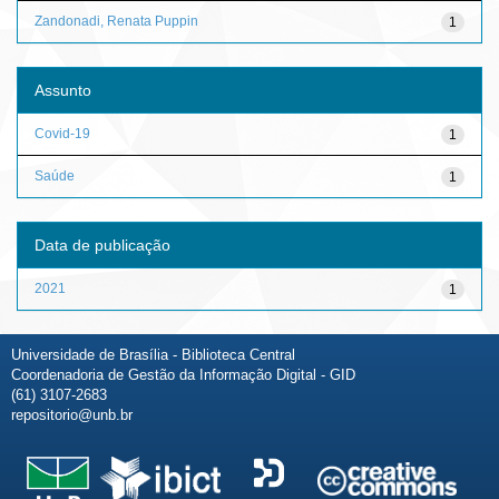
Zandonadi, Renata Puppin
1
Assunto
Covid-19
1
Saúde
1
Data de publicação
2021
1
Universidade de Brasília - Biblioteca Central
Coordenadoria de Gestão da Informação Digital - GID
(61) 3107-2683
repositorio@unb.br