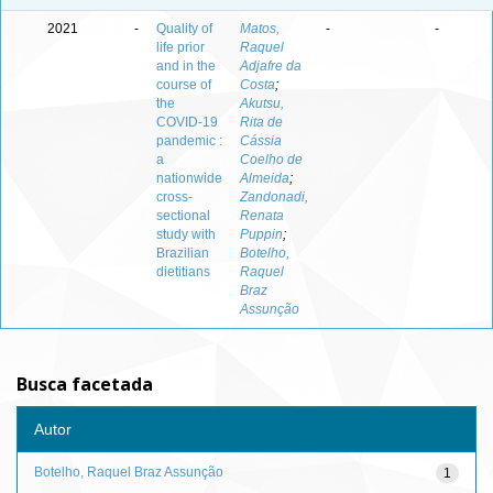
2021
-
Quality of
Matos,
-
-
life prior
Raquel
and in the
Adjafre da
course of
Costa
;
the
Akutsu,
COVID-19
Rita de
pandemic :
Cássia
a
Coelho de
nationwide
Almeida
;
cross-
Zandonadi,
sectional
Renata
study with
Puppin
;
Brazilian
Botelho,
dietitians
Raquel
Braz
Assunção
Busca facetada
Autor
Botelho, Raquel Braz Assunção
1