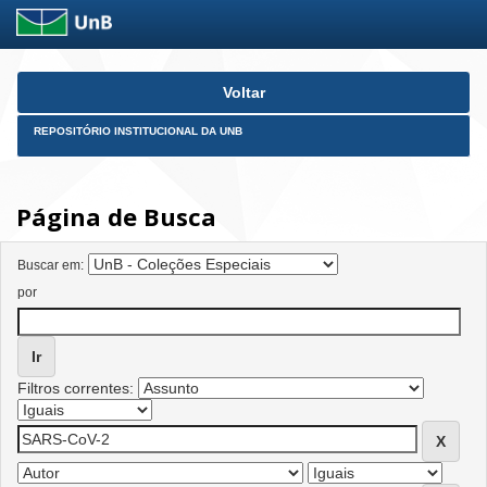
Skip
Voltar
navigation
REPOSITÓRIO INSTITUCIONAL DA UNB
Página de Busca
Buscar em:
por
Filtros correntes: