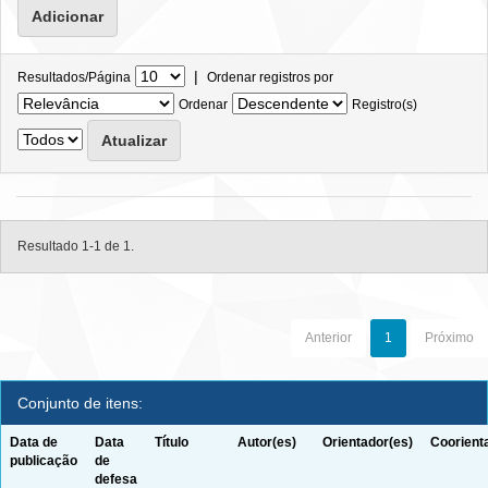
|
Resultados/Página
Ordenar registros por
Ordenar
Registro(s)
Resultado 1-1 de 1.
Anterior
1
Próximo
Conjunto de itens:
Data de
Data
Título
Autor(es)
Orientador(es)
Coorient
publicação
de
defesa