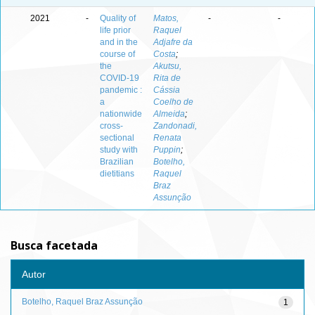
2021
-
Quality of
Matos,
-
-
life prior
Raquel
and in the
Adjafre da
course of
Costa
;
the
Akutsu,
COVID-19
Rita de
pandemic :
Cássia
a
Coelho de
nationwide
Almeida
;
cross-
Zandonadi,
sectional
Renata
study with
Puppin
;
Brazilian
Botelho,
dietitians
Raquel
Braz
Assunção
Busca facetada
Autor
Botelho, Raquel Braz Assunção
1