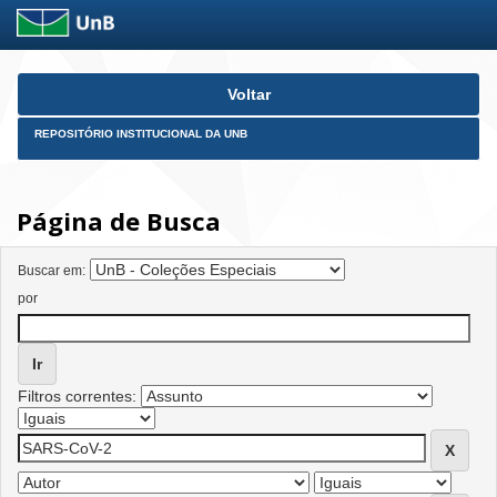
Skip
Voltar
navigation
REPOSITÓRIO INSTITUCIONAL DA UNB
Página de Busca
Buscar em:
por
Filtros correntes: