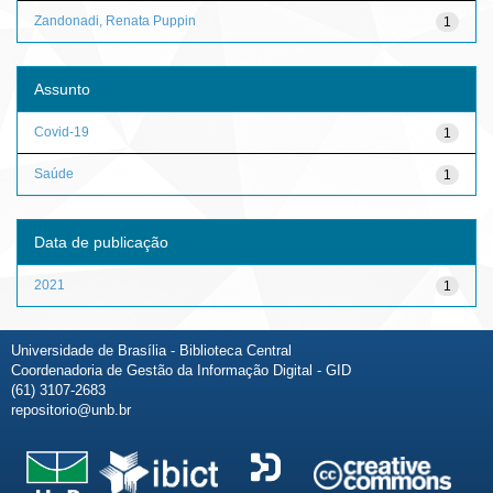
Zandonadi, Renata Puppin
1
Assunto
Covid-19
1
Saúde
1
Data de publicação
2021
1
Universidade de Brasília - Biblioteca Central
Coordenadoria de Gestão da Informação Digital - GID
(61) 3107-2683
repositorio@unb.br