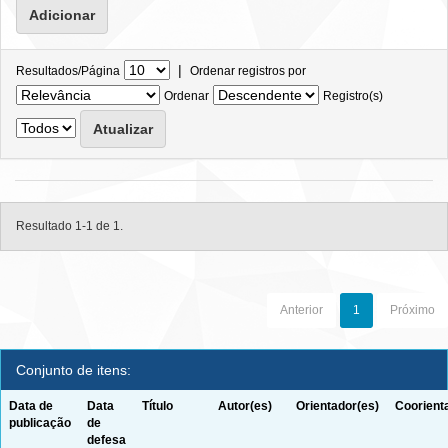
|
Resultados/Página
Ordenar registros por
Ordenar
Registro(s)
Resultado 1-1 de 1.
Anterior
1
Próximo
Conjunto de itens:
Data de
Data
Título
Autor(es)
Orientador(es)
Coorient
publicação
de
defesa