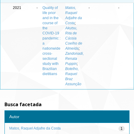
2021
-
Quality of
Matos,
-
-
life prior
Raquel
and in the
Adjafre da
course of
Costa
;
the
Akutsu,
COVID-19
Rita de
pandemic :
Cássia
a
Coelho de
nationwide
Almeida
;
cross-
Zandonadi,
sectional
Renata
study with
Puppin
;
Brazilian
Botelho,
dietitians
Raquel
Braz
Assunção
Busca facetada
Autor
Matos, Raquel Adjafre da Costa
1