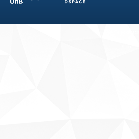
Fale conosco
Sobre