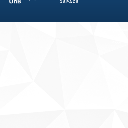
Fale conosco
Sobre