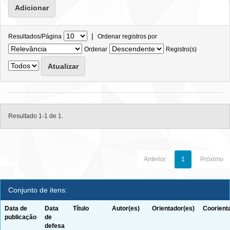
|
Resultados/Página
Ordenar registros por
Ordenar
Registro(s)
Resultado 1-1 de 1.
Anterior
1
Próximo
Conjunto de itens:
Data de
Data
Título
Autor(es)
Orientador(es)
Coorient
publicação
de
defesa