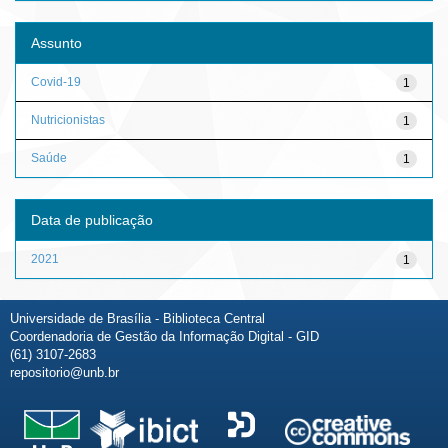
Assunto
Covid-19
1
Nutricionistas
1
Saúde
1
Data de publicação
2021
1
Universidade de Brasília - Biblioteca Central
Coordenadoria de Gestão da Informação Digital - GID
(61) 3107-2683
repositorio@unb.br