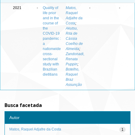
2021
-
Quality of
Matos,
-
-
life prior
Raquel
and in the
Adjafre da
course of
Costa
;
the
Akutsu,
COVID-19
Rita de
pandemic :
Cássia
a
Coelho de
nationwide
Almeida
;
cross-
Zandonadi,
sectional
Renata
study with
Puppin
;
Brazilian
Botelho,
dietitians
Raquel
Braz
Assunção
Busca facetada
Autor
Matos, Raquel Adjafre da Costa
1