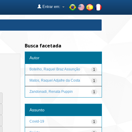
Entrar em:
Busca facetada
Autor
Botelho, Raquel Braz Assunção
1
Matos, Raquel Adjafre da Costa
1
Zandonadi, Renata Puppin
1
Assunto
Covid-19
1