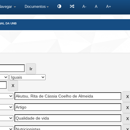
Navegar
Documentos
A-
A
A+
NAL DA UNB