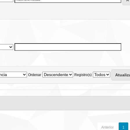
Ordenar
Registro(s)
Anterior
1