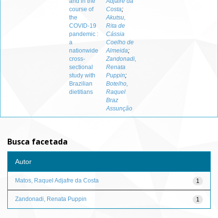
and in the
Adjafre da
course of
Costa
;
the
Akutsu,
COVID-19
Rita de
pandemic :
Cássia
a
Coelho de
nationwide
Almeida
;
cross-
Zandonadi,
sectional
Renata
study with
Puppin
;
Brazilian
Botelho,
dietitians
Raquel
Braz
Assunção
Busca facetada
Autor
Matos, Raquel Adjafre da Costa
1
Zandonadi, Renata Puppin
1