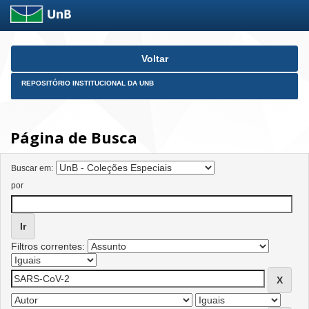
Skip
Voltar
navigation
REPOSITÓRIO INSTITUCIONAL DA UNB
Página de Busca
Buscar em:
por
Filtros correntes: