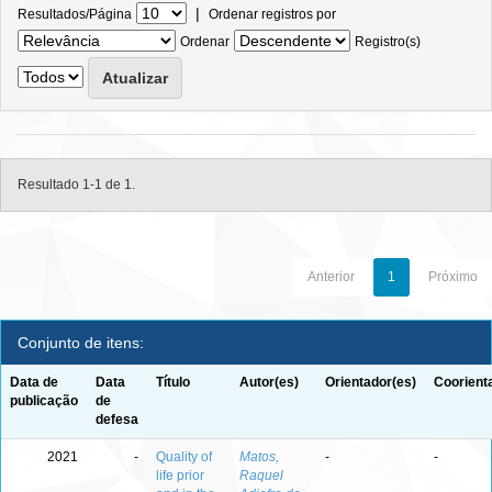
|
Resultados/Página
Ordenar registros por
Ordenar
Registro(s)
Resultado 1-1 de 1.
Anterior
1
Próximo
Conjunto de itens:
Data de
Data
Título
Autor(es)
Orientador(es)
Coorient
publicação
de
defesa
2021
-
Quality of
Matos,
-
-
life prior
Raquel