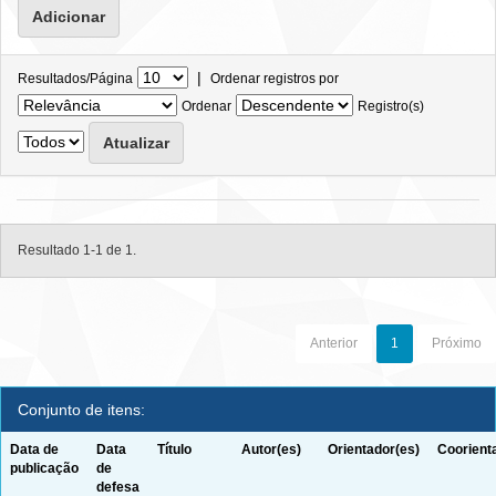
|
Resultados/Página
Ordenar registros por
Ordenar
Registro(s)
Resultado 1-1 de 1.
Anterior
1
Próximo
Conjunto de itens:
Data de
Data
Título
Autor(es)
Orientador(es)
Coorient
publicação
de
defesa