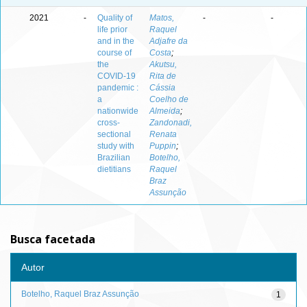
2021
-
Quality of
Matos,
-
-
life prior
Raquel
and in the
Adjafre da
course of
Costa
;
the
Akutsu,
COVID-19
Rita de
pandemic :
Cássia
a
Coelho de
nationwide
Almeida
;
cross-
Zandonadi,
sectional
Renata
study with
Puppin
;
Brazilian
Botelho,
dietitians
Raquel
Braz
Assunção
Busca facetada
Autor
Botelho, Raquel Braz Assunção
1