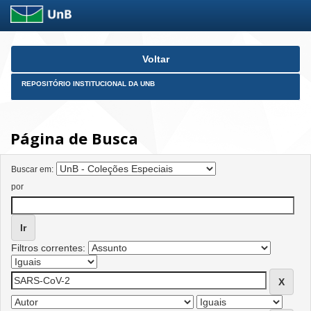
Skip
Voltar
navigation
REPOSITÓRIO INSTITUCIONAL DA UNB
Página de Busca
Buscar em:
por
Filtros correntes: