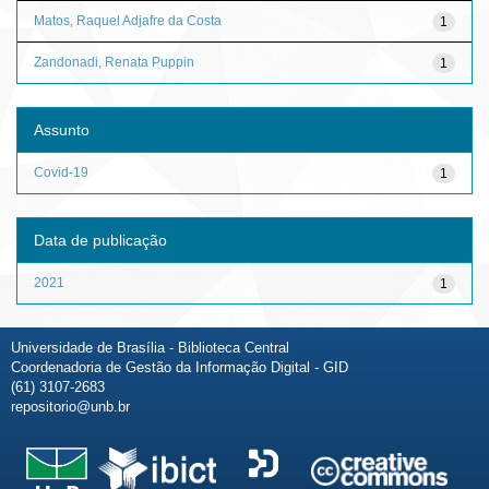
Matos, Raquel Adjafre da Costa
1
Zandonadi, Renata Puppin
1
Assunto
Covid-19
1
Data de publicação
2021
1
Universidade de Brasília - Biblioteca Central
Coordenadoria de Gestão da Informação Digital - GID
(61) 3107-2683
repositorio@unb.br