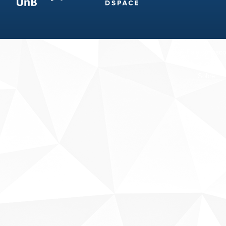
Fale conosco
Sobre