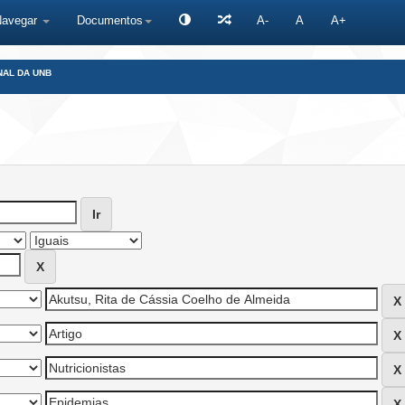
Navegar
Documentos
A-
A
A+
NAL DA UNB