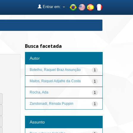
Entrar em:
Busca facetada
Autor
Botelho, Raquel Braz Assunção
1
Matos, Raquel Adjafre da Costa
1
Rocha, Ada
1
Zandonadi, Renata Puppin
1
Assunto