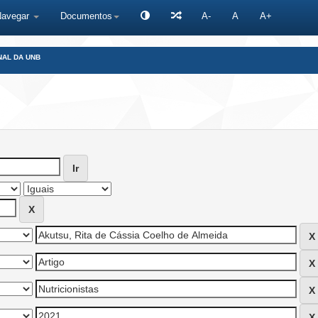
Navegar
Documentos
A-
A
A+
NAL DA UNB