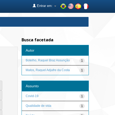
Entrar em:
Busca facetada
Autor
Botelho, Raquel Braz Assunção
1
Matos, Raquel Adjafre da Costa
1
Assunto
Covid-19
1
Qualidade de vida
1