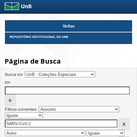
Skip
Voltar
navigation
REPOSITÓRIO INSTITUCIONAL DA UNB
Página de Busca
Buscar em:
por
Filtros correntes: