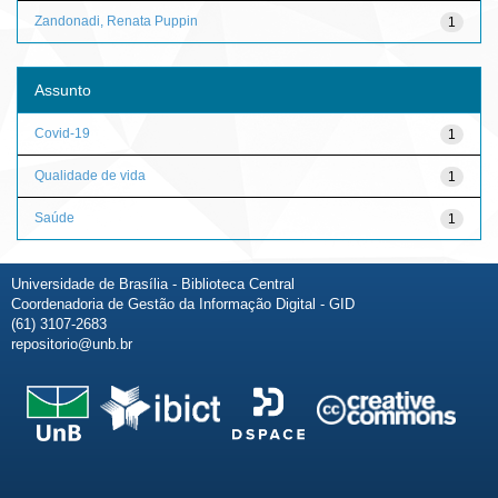
Zandonadi, Renata Puppin
1
Assunto
Covid-19
1
Qualidade de vida
1
Saúde
1
Universidade de Brasília - Biblioteca Central
Coordenadoria de Gestão da Informação Digital - GID
(61) 3107-2683
repositorio@unb.br