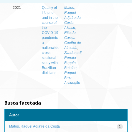
2021
-
Quality of
Matos,
-
-
life prior
Raquel
and in the
Adjafre da
course of
Costa
;
the
Akutsu,
COVID-19
Rita de
pandemic :
Cássia
a
Coelho de
nationwide
Almeida
;
cross-
Zandonadi,
sectional
Renata
study with
Puppin
;
Brazilian
Botelho,
dietitians
Raquel
Braz
Assunção
Busca facetada
Autor
Matos, Raquel Adjafre da Costa
1