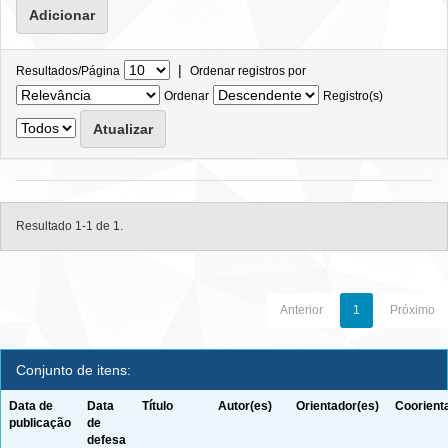
|
Resultados/Página
Ordenar registros por
Ordenar
Registro(s)
Resultado 1-1 de 1.
Anterior
1
Próximo
Conjunto de itens:
Data de
Data
Título
Autor(es)
Orientador(es)
Coorient
publicação
de
defesa