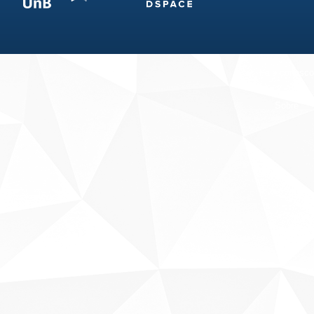
Fale conosco
Sobre