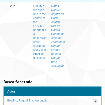
2021
-
Quality of
Matos,
-
-
life prior
Raquel
and in the
Adjafre da
course of
Costa
;
the
Akutsu,
COVID-19
Rita de
pandemic :
Cássia
a
Coelho de
nationwide
Almeida
;
cross-
Zandonadi,
sectional
Renata
study with
Puppin
;
Brazilian
Botelho,
dietitians
Raquel
Braz
Assunção
Busca facetada
Autor
Botelho, Raquel Braz Assunção
1