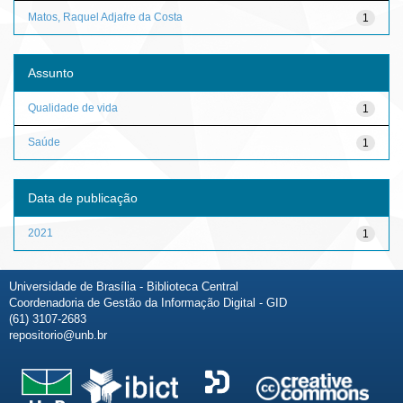
Matos, Raquel Adjafre da Costa
1
Assunto
Qualidade de vida
1
Saúde
1
Data de publicação
2021
1
Universidade de Brasília - Biblioteca Central
Coordenadoria de Gestão da Informação Digital - GID
(61) 3107-2683
repositorio@unb.br