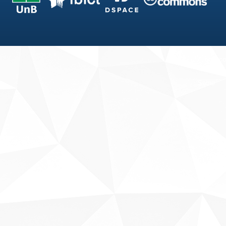
Fale conosco
Sobre