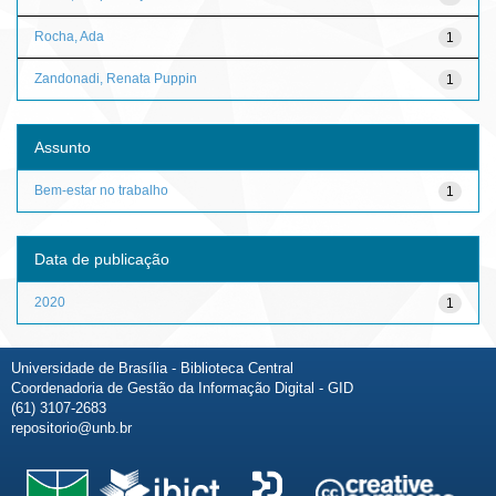
Rocha, Ada
1
Zandonadi, Renata Puppin
1
Assunto
Bem-estar no trabalho
1
Data de publicação
2020
1
Universidade de Brasília - Biblioteca Central
Coordenadoria de Gestão da Informação Digital - GID
(61) 3107-2683
repositorio@unb.br