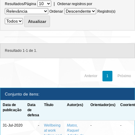
|
Resultados/Página
Ordenar registros por
Ordenar
Registro(s)
Resultado 1-1 de 1.
Anterior
1
Próximo
Conjunto de itens:
Data de
Data
Título
Autor(es)
Orientador(es)
Coorient
publicação
de
defesa
31-Jul-2020
-
Wellbeing
Matos,
-
-
at work
Raquel