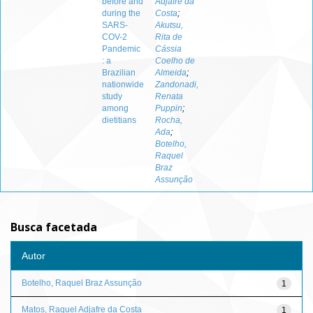
before and
Adjafre da
during the
Costa
;
SARS-
Akutsu,
COV-2
Rita de
Pandemic
Cássia
: a
Coelho de
Brazilian
Almeida
;
nationwide
Zandonadi,
study
Renata
among
Puppin
;
dietitians
Rocha,
Ada
;
Botelho,
Raquel
Braz
Assunção
Busca facetada
Autor
Botelho, Raquel Braz Assunção
1
Matos, Raquel Adjafre da Costa
1