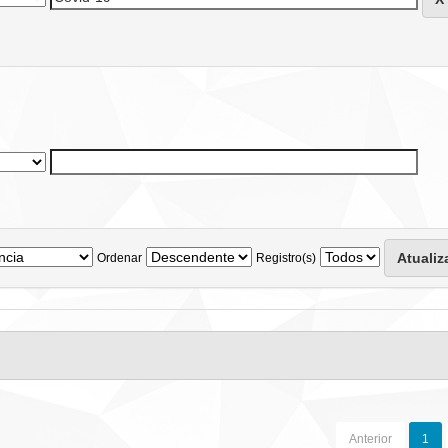
Ordenar
Registro(s)
Anterior
1