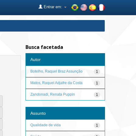
Entrar em:
Busca facetada
Autor
Botelho, Raquel Braz Assunção
1
Matos, Raquel Adjafre da Costa
1
Zandonadi, Renata Puppin
1
Assunto
Qualidade de vida
1