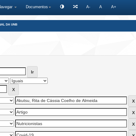
Navegar
Documentos
A-
A
A+
NAL DA UNB