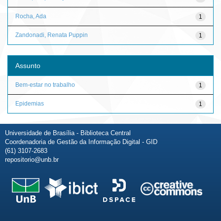
Rocha, Ada
1
Zandonadi, Renata Puppin
1
Assunto
Bem-estar no trabalho
1
Epidemias
1
Universidade de Brasília - Biblioteca Central
Coordenadoria de Gestão da Informação Digital - GID
(61) 3107-2683
repositorio@unb.br