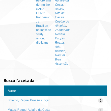
before and
Adjafre da
during the
Costa
;
SARS-
Akutsu,
COV-2
Rita de
Pandemic
Cássia
: a
Coelho de
Brazilian
Almeida
;
nationwide
Zandonadi,
study
Renata
among
Puppin
;
dietitians
Rocha,
Ada
;
Botelho,
Raquel
Braz
Assunção
Busca facetada
Autor
Botelho, Raquel Braz Assunção
1
Matos, Raquel Adjafre da Costa
1