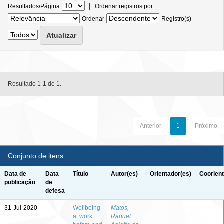
|
Resultados/Página
Ordenar registros por
Ordenar
Registro(s)
Resultado 1-1 de 1.
Anterior
1
Próximo
Conjunto de itens:
Data de
Data
Título
Autor(es)
Orientador(es)
Coorient
publicação
de
defesa
31-Jul-2020
-
Wellbeing
Matos,
-
-
at work
Raquel