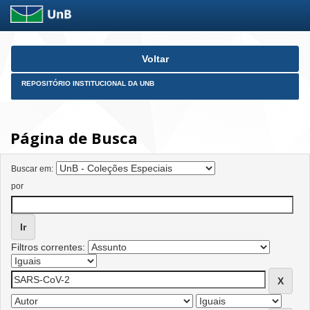
Skip
Voltar
navigation
REPOSITÓRIO INSTITUCIONAL DA UNB
Página de Busca
Buscar em:
por
Filtros correntes: