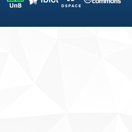
Fale conosco
Sobre