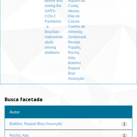
before and
Adjafre da
during the
Costa
;
SARS-
Akutsu,
COV-2
Rita de
Pandemic
Cássia
: a
Coelho de
Brazilian
Almeida
;
nationwide
Zandonadi,
study
Renata
among
Puppin
;
dietitians
Rocha,
Ada
;
Botelho,
Raquel
Braz
Assunção
Busca facetada
Autor
Botelho, Raquel Braz Assunção
1
Rocha, Ada
1