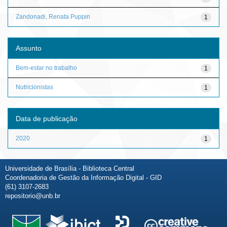
Zandonadi, Renata Puppin
1
Assunto
Bem-estar no trabalho
1
Nutricionistas
1
Data de publicação
2020
1
Universidade de Brasília - Biblioteca Central
Coordenadoria de Gestão da Informação Digital - GID
(61) 3107-2683
repositorio@unb.br