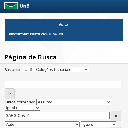
Skip
Voltar
navigation
REPOSITÓRIO INSTITUCIONAL DA UNB
Página de Busca
Buscar em:
por
Filtros correntes: