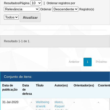
|
Resultados/Página
Ordenar registros por
Ordenar
Registro(s)
Resultado 1-1 de 1.
Anterior
1
Próximo
Conjunto de itens:
Data de
Data
Título
Autor(es)
Orientador(es)
Coorient
publicação
de
defesa
31-Jul-2020
-
Wellbeing
Matos,
-
-
at work
Raquel