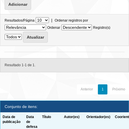
|
Resultados/Página
Ordenar registros por
Ordenar
Registro(s)
Resultado 1-1 de 1.
Anterior
1
Próximo
Conjunto de itens:
Data de
Data
Título
Autor(es)
Orientador(es)
Coorient
publicação
de
defesa