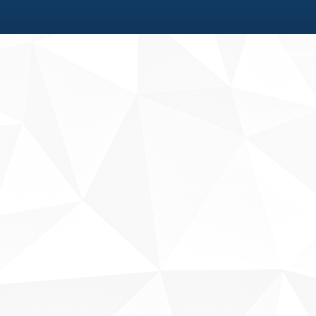
Fale conosco
Sobre