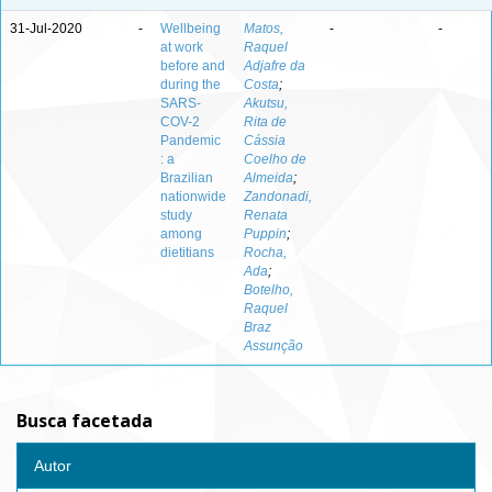
31-Jul-2020
-
Wellbeing
Matos,
-
-
at work
Raquel
before and
Adjafre da
during the
Costa
;
SARS-
Akutsu,
COV-2
Rita de
Pandemic
Cássia
: a
Coelho de
Brazilian
Almeida
;
nationwide
Zandonadi,
study
Renata
among
Puppin
;
dietitians
Rocha,
Ada
;
Botelho,
Raquel
Braz
Assunção
Busca facetada
Autor