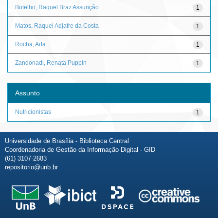
Botelho, Raquel Braz Assunção
1
Matos, Raquel Adjafre da Costa
1
Rocha, Ada
1
Zandonadi, Renata Puppin
1
Assunto
Nutricionistas
1
Universidade de Brasília - Biblioteca Central
Coordenadoria de Gestão da Informação Digital - GID
(61) 3107-2683
repositorio@unb.br