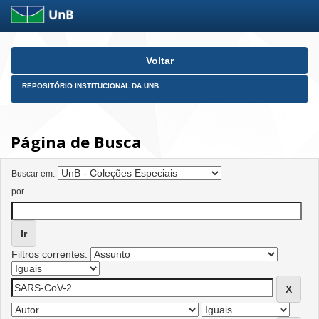
Skip
Voltar
navigation
REPOSITÓRIO INSTITUCIONAL DA UNB
Página de Busca
Buscar em:
por
Filtros correntes: