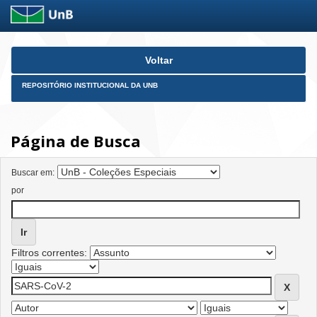
Skip
Voltar
navigation
REPOSITÓRIO INSTITUCIONAL DA UNB
Página de Busca
Buscar em:
por
Filtros correntes: