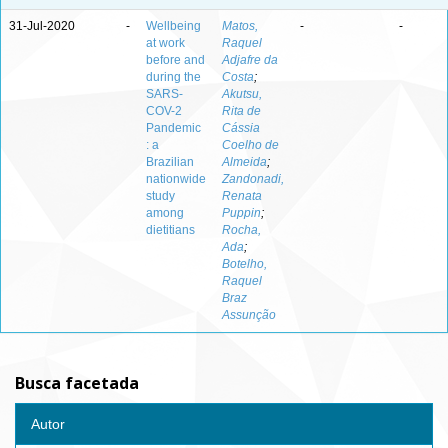
31-Jul-2020
-
Wellbeing
Matos,
-
-
at work
Raquel
before and
Adjafre da
during the
Costa
;
SARS-
Akutsu,
COV-2
Rita de
Pandemic
Cássia
: a
Coelho de
Brazilian
Almeida
;
nationwide
Zandonadi,
study
Renata
among
Puppin
;
dietitians
Rocha,
Ada
;
Botelho,
Raquel
Braz
Assunção
Busca facetada
Autor