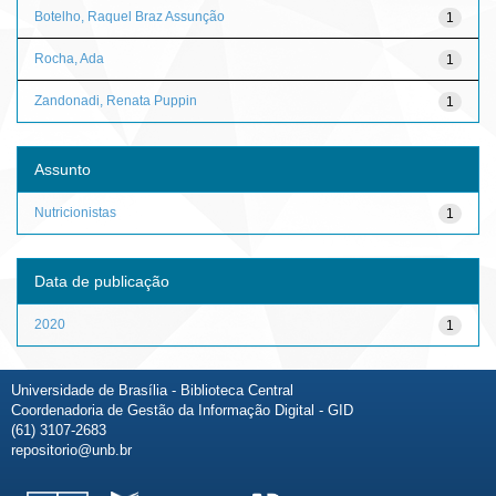
Botelho, Raquel Braz Assunção
1
Rocha, Ada
1
Zandonadi, Renata Puppin
1
Assunto
Nutricionistas
1
Data de publicação
2020
1
Universidade de Brasília - Biblioteca Central
Coordenadoria de Gestão da Informação Digital - GID
(61) 3107-2683
repositorio@unb.br