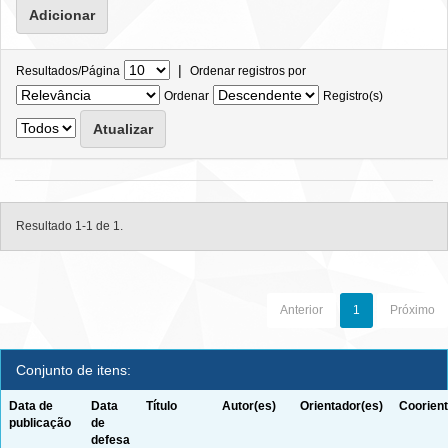
|
Resultados/Página
Ordenar registros por
Ordenar
Registro(s)
Resultado 1-1 de 1.
Anterior
1
Próximo
Conjunto de itens:
Data de
Data
Título
Autor(es)
Orientador(es)
Coorient
publicação
de
defesa