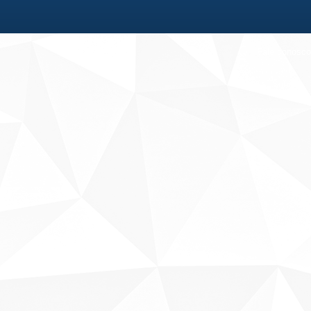
Fale conosco
Sobre