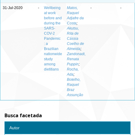
31-Jul-2020
-
Wellbeing
Matos,
-
-
at work
Raquel
before and
Adjafre da
during the
Costa
;
SARS-
Akutsu,
COV-2
Rita de
Pandemic
Cássia
: a
Coelho de
Brazilian
Almeida
;
nationwide
Zandonadi,
study
Renata
among
Puppin
;
dietitians
Rocha,
Ada
;
Botelho,
Raquel
Braz
Assunção
Busca facetada
Autor