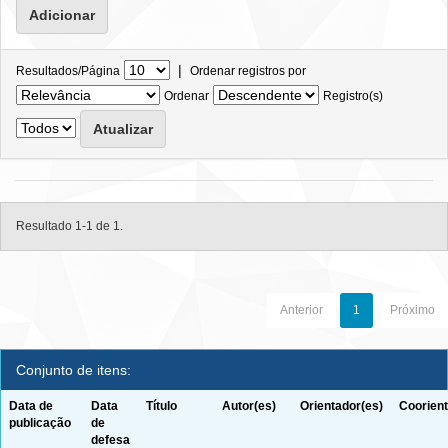
|
Resultados/Página
Ordenar registros por
Ordenar
Registro(s)
Resultado 1-1 de 1.
Anterior
1
Próximo
Conjunto de itens:
Data de
Data
Título
Autor(es)
Orientador(es)
Coorient
publicação
de
defesa