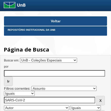
Skip
Voltar
navigation
REPOSITÓRIO INSTITUCIONAL DA UNB
Página de Busca
Buscar em:
por
Filtros correntes: