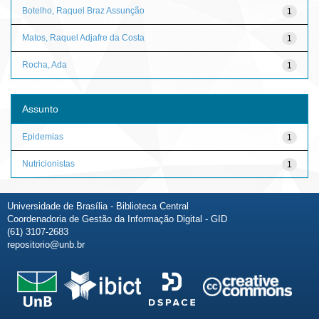
Botelho, Raquel Braz Assunção
1
Matos, Raquel Adjafre da Costa
1
Rocha, Ada
1
Assunto
Epidemias
1
Nutricionistas
1
Universidade de Brasília - Biblioteca Central
Coordenadoria de Gestão da Informação Digital - GID
(61) 3107-2683
repositorio@unb.br