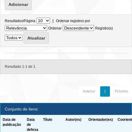
|
Resultados/Página
Ordenar registros por
Ordenar
Registro(s)
Resultado 1-1 de 1.
Anterior
1
Próximo
Conjunto de itens:
Data de
Data
Título
Autor(es)
Orientador(es)
Coorient
publicação
de
defesa