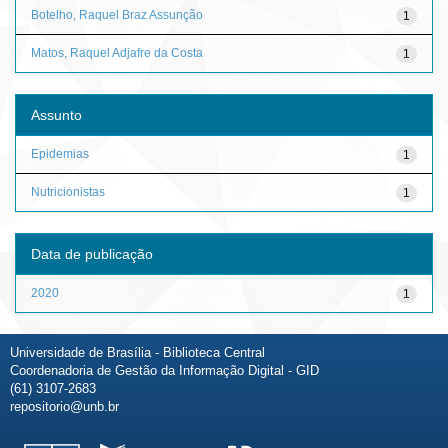
Botelho, Raquel Braz Assunção
1
Matos, Raquel Adjafre da Costa
1
Assunto
Epidemias
1
Nutricionistas
1
Data de publicação
2020
1
Universidade de Brasília - Biblioteca Central
Coordenadoria de Gestão da Informação Digital - GID
(61) 3107-2683
repositorio@unb.br