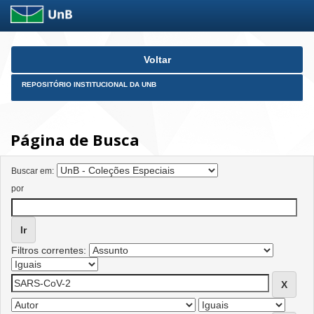
Skip
Voltar
navigation
REPOSITÓRIO INSTITUCIONAL DA UNB
Página de Busca
Buscar em:
por
Filtros correntes: