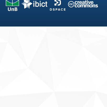
Fale conosco
Sobre