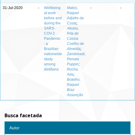
31-Jul-2020
-
Wellbeing
Matos,
-
-
at work
Raquel
before and
Adjafre da
during the
Costa
;
SARS-
Akutsu,
COV-2
Rita de
Pandemic
Cássia
: a
Coelho de
Brazilian
Almeida
;
nationwide
Zandonadi,
study
Renata
among
Puppin
;
dietitians
Rocha,
Ada
;
Botelho,
Raquel
Braz
Assunção
Busca facetada
Autor