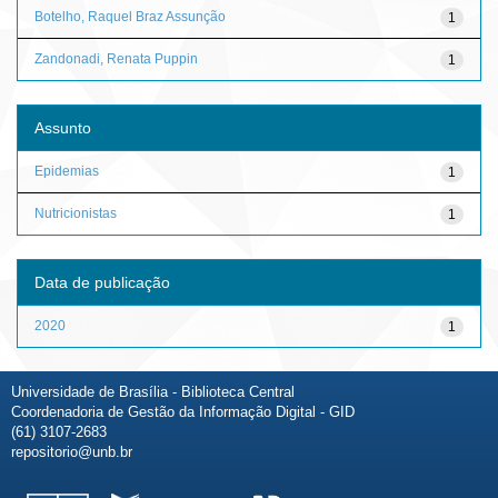
Botelho, Raquel Braz Assunção
1
Zandonadi, Renata Puppin
1
Assunto
Epidemias
1
Nutricionistas
1
Data de publicação
2020
1
Universidade de Brasília - Biblioteca Central
Coordenadoria de Gestão da Informação Digital - GID
(61) 3107-2683
repositorio@unb.br