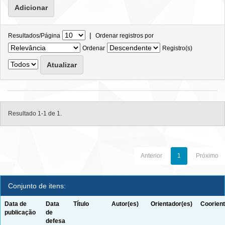
|
Resultados/Página
Ordenar registros por
Ordenar
Registro(s)
Resultado 1-1 de 1.
Anterior
1
Próximo
Conjunto de itens:
Data de
Data
Título
Autor(es)
Orientador(es)
Coorient
publicação
de
defesa