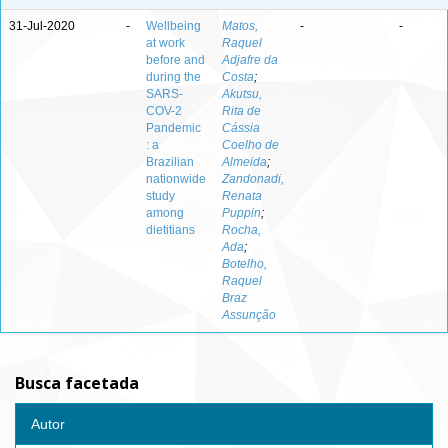
31-Jul-2020
-
Wellbeing
Matos,
-
-
at work
Raquel
before and
Adjafre da
during the
Costa
;
SARS-
Akutsu,
COV-2
Rita de
Pandemic
Cássia
: a
Coelho de
Brazilian
Almeida
;
nationwide
Zandonadi,
study
Renata
among
Puppin
;
dietitians
Rocha,
Ada
;
Botelho,
Raquel
Braz
Assunção
Busca facetada
Autor