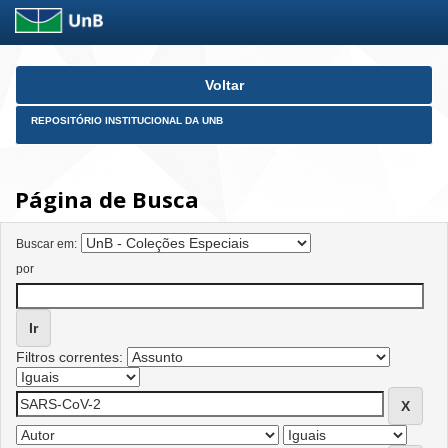
Skip
Voltar
navigation
REPOSITÓRIO INSTITUCIONAL DA UNB
Página de Busca
Buscar em:
por
Filtros correntes: