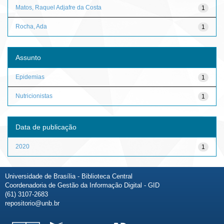
Matos, Raquel Adjafre da Costa
1
Rocha, Ada
1
Assunto
Epidemias
1
Nutricionistas
1
Data de publicação
2020
1
Universidade de Brasília - Biblioteca Central
Coordenadoria de Gestão da Informação Digital - GID
(61) 3107-2683
repositorio@unb.br