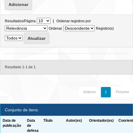
|
Resultados/Página
Ordenar registros por
Ordenar
Registro(s)
Resultado 1-1 de 1.
Anterior
1
Próximo
Conjunto de itens:
Data de
Data
Título
Autor(es)
Orientador(es)
Coorient
publicação
de
defesa