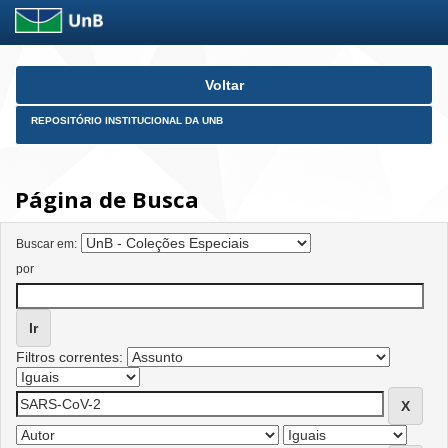
Skip
Voltar
navigation
REPOSITÓRIO INSTITUCIONAL DA UNB
Página de Busca
Buscar em:
por
Filtros correntes: