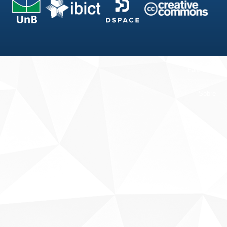
Fale conosco
Sobre