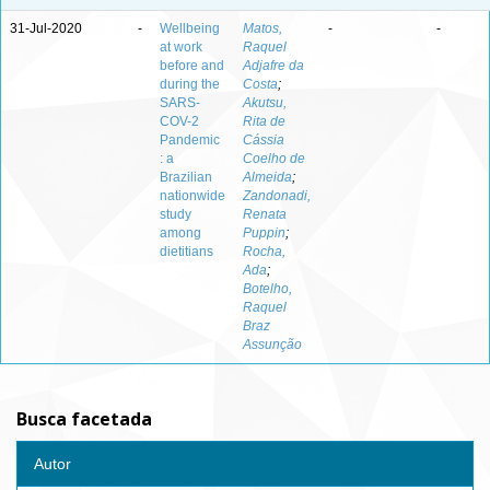
31-Jul-2020
-
Wellbeing
Matos,
-
-
at work
Raquel
before and
Adjafre da
during the
Costa
;
SARS-
Akutsu,
COV-2
Rita de
Pandemic
Cássia
: a
Coelho de
Brazilian
Almeida
;
nationwide
Zandonadi,
study
Renata
among
Puppin
;
dietitians
Rocha,
Ada
;
Botelho,
Raquel
Braz
Assunção
Busca facetada
Autor