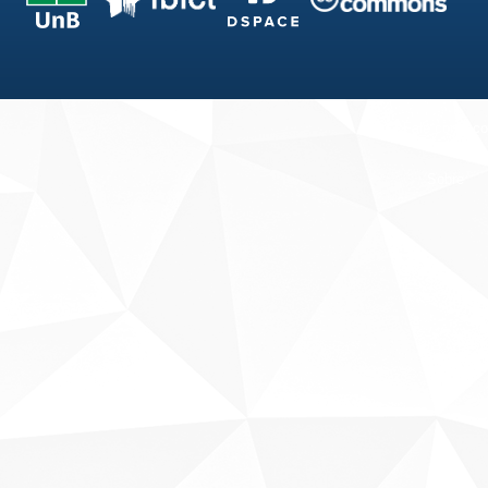
Fale conosco
Sobre