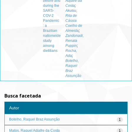
before and
Adjafre da
during the
Costa
;
SARS-
Akutsu,
COV-2
Rita de
Pandemic
Cássia
: a
Coelho de
Brazilian
Almeida
;
nationwide
Zandonadi,
study
Renata
among
Puppin
;
dietitians
Rocha,
Ada
;
Botelho,
Raquel
Braz
Assunção
Busca facetada
Autor
Botelho, Raquel Braz Assunção
1
Matos, Raquel Adjafre da Costa
1