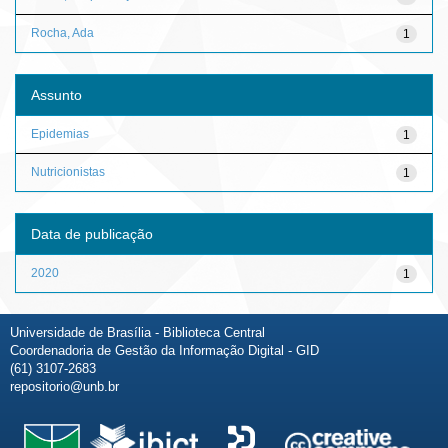
Rocha, Ada
1
Assunto
Epidemias
1
Nutricionistas
1
Data de publicação
2020
1
Universidade de Brasília - Biblioteca Central
Coordenadoria de Gestão da Informação Digital - GID
(61) 3107-2683
repositorio@unb.br