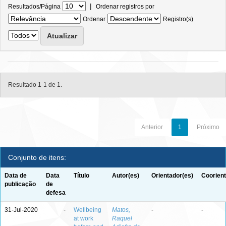
|
Resultados/Página
Ordenar registros por
Ordenar
Registro(s)
Resultado 1-1 de 1.
Anterior
1
Próximo
Conjunto de itens:
Data de
Data
Título
Autor(es)
Orientador(es)
Coorient
publicação
de
defesa
31-Jul-2020
-
Wellbeing
Matos,
-
-
at work
Raquel