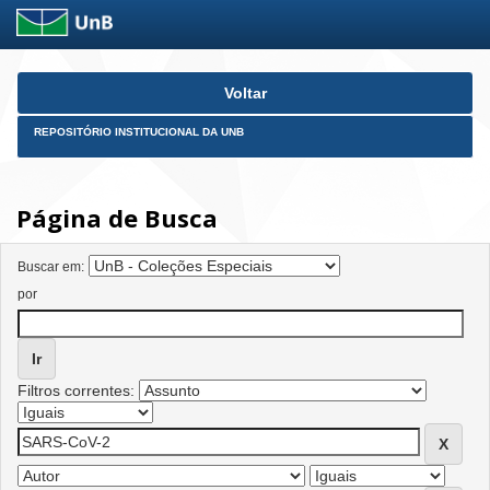
Skip
Voltar
navigation
REPOSITÓRIO INSTITUCIONAL DA UNB
Página de Busca
Buscar em:
por
Filtros correntes: