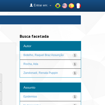
Entrar em:
Busca facetada
Autor
Botelho, Raquel Braz Assunção
1
Rocha, Ada
1
Zandonadi, Renata Puppin
1
Assunto
Epidemias
1