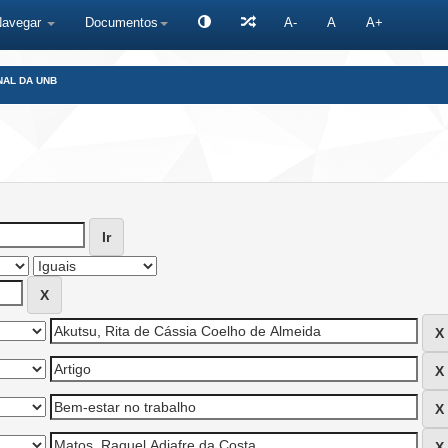
Navegar
Documentos
A-
A
A+
NAL DA UNB