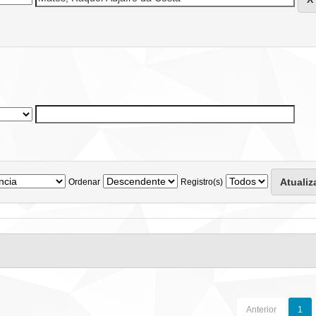
Ordenar
Registro(s)
Anterior
1