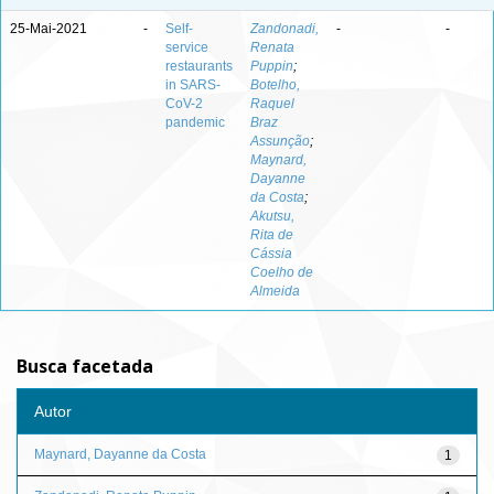
25-Mai-2021
-
Self-
Zandonadi,
-
-
service
Renata
restaurants
Puppin
;
in SARS-
Botelho,
CoV-2
Raquel
pandemic
Braz
Assunção
;
Maynard,
Dayanne
da Costa
;
Akutsu,
Rita de
Cássia
Coelho de
Almeida
Busca facetada
Autor
Maynard, Dayanne da Costa
1