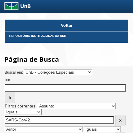
Skip
Voltar
navigation
REPOSITÓRIO INSTITUCIONAL DA UNB
Página de Busca
Buscar em:
por
Filtros correntes: