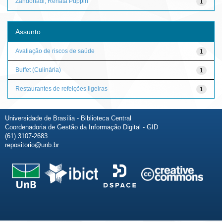
Zandonadi, Renata Puppin
1
Assunto
Avaliação de riscos de saúde
1
Buffet (Culinária)
1
Restaurantes de refeições ligeiras
1
Universidade de Brasília - Biblioteca Central
Coordenadoria de Gestão da Informação Digital - GID
(61) 3107-2683
repositorio@unb.br