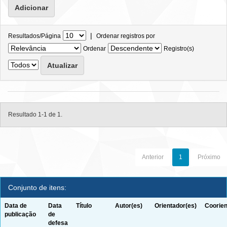
|
Resultados/Página
Ordenar registros por
Ordenar
Registro(s)
Resultado 1-1 de 1.
Anterior
1
Próximo
Conjunto de itens:
Data de
Data
Título
Autor(es)
Orientador(es)
Coorien
publicação
de
defesa