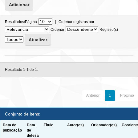
|
Resultados/Página
Ordenar registros por
Ordenar
Registro(s)
Resultado 1-1 de 1.
Anterior
1
Próximo
Conjunto de itens:
Data de
Data
Título
Autor(es)
Orientador(es)
Coorient
publicação
de
defesa