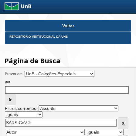
Skip
Voltar
navigation
REPOSITÓRIO INSTITUCIONAL DA UNB
Página de Busca
Buscar em:
por
Filtros correntes: