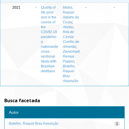
2021
-
Quality of
Matos,
-
-
life prior
Raquel
and in the
Adjafre da
course of
Costa
;
the
Akutsu,
COVID-19
Rita de
pandemic :
Cássia
a
Coelho de
nationwide
Almeida
;
cross-
Zandonadi,
sectional
Renata
study with
Puppin
;
Brazilian
Botelho,
dietitians
Raquel
Braz
Assunção
Busca facetada
Autor
Botelho, Raquel Braz Assunção
1