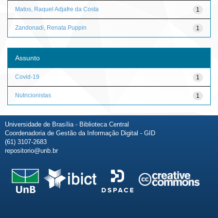
Matos, Raquel Adjafre da Costa
1
Zandonadi, Renata Puppin
1
Assunto
Covid-19
1
Nutricionistas
1
Universidade de Brasília - Biblioteca Central
Coordenadoria de Gestão da Informação Digital - GID
(61) 3107-2683
repositorio@unb.br