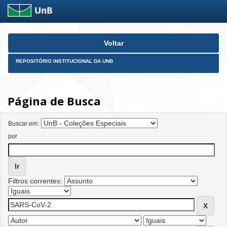
Skip
Voltar
navigation
REPOSITÓRIO INSTITUCIONAL DA UNB
Página de Busca
Buscar em:
por
Filtros correntes: