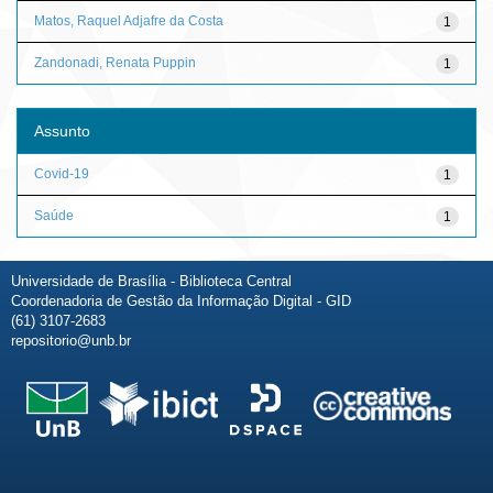
Matos, Raquel Adjafre da Costa
1
Zandonadi, Renata Puppin
1
Assunto
Covid-19
1
Saúde
1
Universidade de Brasília - Biblioteca Central
Coordenadoria de Gestão da Informação Digital - GID
(61) 3107-2683
repositorio@unb.br