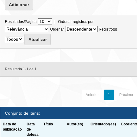
|
Resultados/Página
Ordenar registros por
Ordenar
Registro(s)
Resultado 1-1 de 1.
Anterior
1
Próximo
Conjunto de itens:
Data de
Data
Título
Autor(es)
Orientador(es)
Coorient
publicação
de
defesa