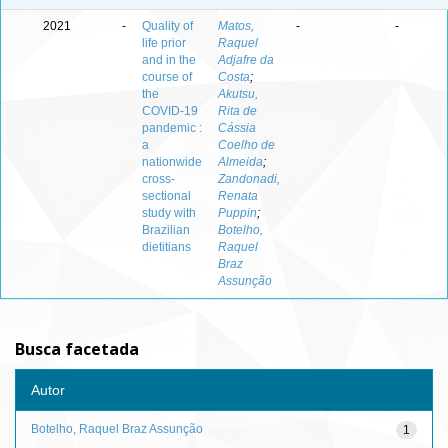
2021
-
Quality of
Matos,
-
-
life prior
Raquel
and in the
Adjafre da
course of
Costa
;
the
Akutsu,
COVID-19
Rita de
pandemic :
Cássia
a
Coelho de
nationwide
Almeida
;
cross-
Zandonadi,
sectional
Renata
study with
Puppin
;
Brazilian
Botelho,
dietitians
Raquel
Braz
Assunção
Busca facetada
Autor
Botelho, Raquel Braz Assunção
1