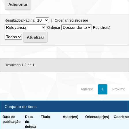
|
Resultados/Página
Ordenar registros por
Ordenar
Registro(s)
Resultado 1-1 de 1.
Anterior
1
Próximo
Conjunto de itens:
Data de
Data
Título
Autor(es)
Orientador(es)
Coorient
publicação
de
defesa