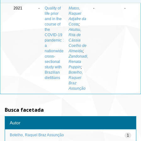
2021
-
Quality of
Matos,
-
-
life prior
Raquel
and in the
Adjafre da
course of
Costa
;
the
Akutsu,
COVID-19
Rita de
pandemic :
Cássia
a
Coelho de
nationwide
Almeida
;
cross-
Zandonadi,
sectional
Renata
study with
Puppin
;
Brazilian
Botelho,
dietitians
Raquel
Braz
Assunção
Busca facetada
Autor
Botelho, Raquel Braz Assunção
1