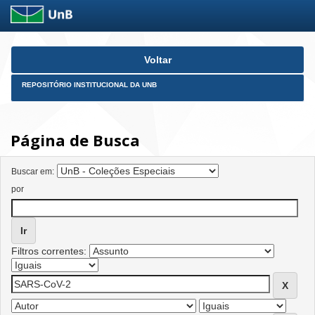
Skip
Voltar
navigation
REPOSITÓRIO INSTITUCIONAL DA UNB
Página de Busca
Buscar em:
por
Filtros correntes: