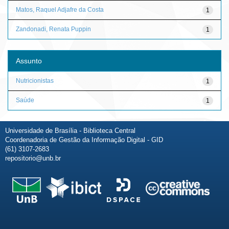
Matos, Raquel Adjafre da Costa
1
Zandonadi, Renata Puppin
1
Assunto
Nutricionistas
1
Saúde
1
Universidade de Brasília - Biblioteca Central
Coordenadoria de Gestão da Informação Digital - GID
(61) 3107-2683
repositorio@unb.br