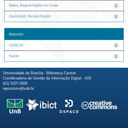
Matos, Raquel Adjafre da Costa
1
Zandonadi, Renata Puppin
1
Assunto
Covid-19
1
Saúde
1
Universidade de Brasília - Biblioteca Central
Coordenadoria de Gestão da Informação Digital - GID
(61) 3107-2683
repositorio@unb.br