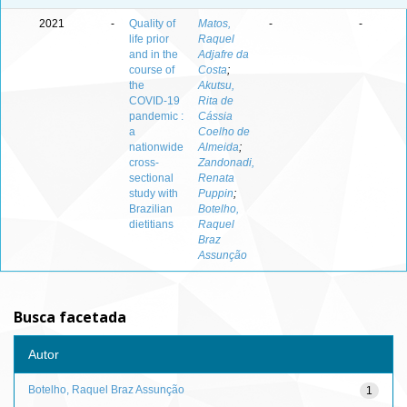
2021
-
Quality of
Matos,
-
-
life prior
Raquel
and in the
Adjafre da
course of
Costa
;
the
Akutsu,
COVID-19
Rita de
pandemic :
Cássia
a
Coelho de
nationwide
Almeida
;
cross-
Zandonadi,
sectional
Renata
study with
Puppin
;
Brazilian
Botelho,
dietitians
Raquel
Braz
Assunção
Busca facetada
Autor
Botelho, Raquel Braz Assunção
1