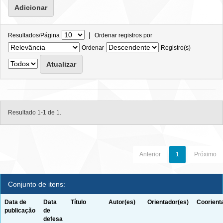
|
Resultados/Página
Ordenar registros por
Ordenar
Registro(s)
Resultado 1-1 de 1.
Anterior
1
Próximo
Conjunto de itens:
Data de
Data
Título
Autor(es)
Orientador(es)
Coorient
publicação
de
defesa