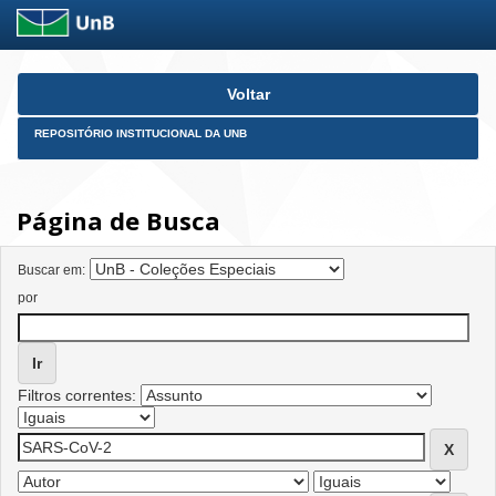
Skip
Voltar
navigation
REPOSITÓRIO INSTITUCIONAL DA UNB
Página de Busca
Buscar em:
por
Filtros correntes: