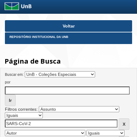
Skip
Voltar
navigation
REPOSITÓRIO INSTITUCIONAL DA UNB
Página de Busca
Buscar em:
por
Filtros correntes: