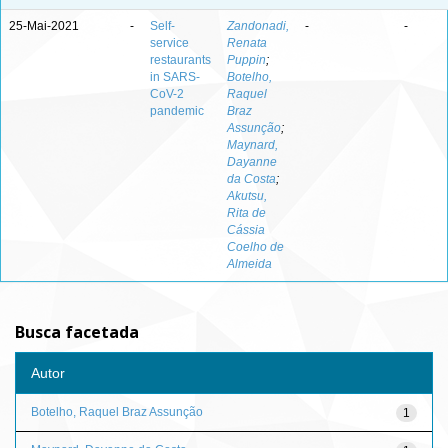
25-Mai-2021
-
Self-
Zandonadi,
-
-
service
Renata
restaurants
Puppin
;
in SARS-
Botelho,
CoV-2
Raquel
pandemic
Braz
Assunção
;
Maynard,
Dayanne
da Costa
;
Akutsu,
Rita de
Cássia
Coelho de
Almeida
Busca facetada
Autor
Botelho, Raquel Braz Assunção
1