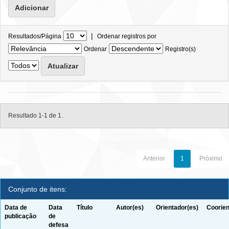
|
Resultados/Página
Ordenar registros por
Ordenar
Registro(s)
Resultado 1-1 de 1.
Anterior
1
Próximo
Conjunto de itens:
Data de
Data
Título
Autor(es)
Orientador(es)
Coorien
publicação
de
defesa