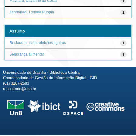
Maynard, Dayanne da Costa
1
Zandonadi, Renata Puppin
1
Assunto
Restaurantes de refeições ligeiras
1
Segurança alimentar
1
Universidade de Brasília - Biblioteca Central
Coordenadoria de Gestão da Informação Digital - GID
(61) 3107-2683
repositorio@unb.br