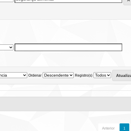
Ordenar
Registro(s)
Anterior
1