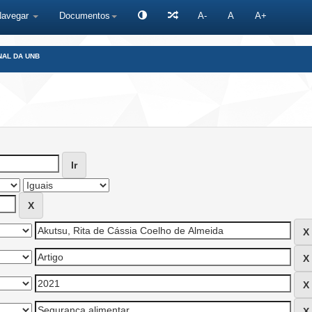
Navegar
Documentos
A-
A
A+
NAL DA UNB