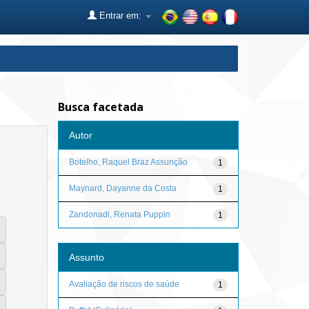
Entrar em:
Busca facetada
Autor
Botelho, Raquel Braz Assunção
1
Maynard, Dayanne da Costa
1
Zandonadi, Renata Puppin
1
Assunto
Avaliação de riscos de saúde
1