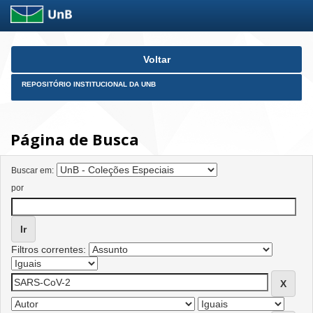
Skip
Voltar
navigation
REPOSITÓRIO INSTITUCIONAL DA UNB
Página de Busca
Buscar em:
por
Filtros correntes: