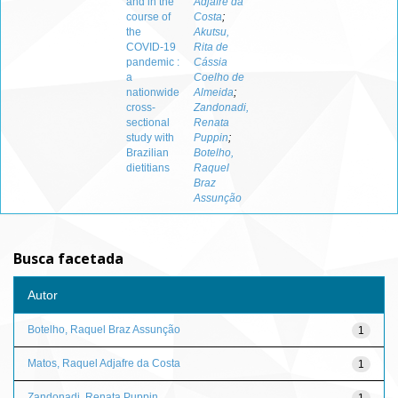
and in the
Adjafre da
course of
Costa
;
the
Akutsu,
COVID-19
Rita de
pandemic :
Cássia
a
Coelho de
nationwide
Almeida
;
cross-
Zandonadi,
sectional
Renata
study with
Puppin
;
Brazilian
Botelho,
dietitians
Raquel
Braz
Assunção
Busca facetada
Autor
Botelho, Raquel Braz Assunção
1
Matos, Raquel Adjafre da Costa
1
Zandonadi, Renata Puppin
1