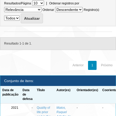
|
Resultados/Página
Ordenar registros por
Ordenar
Registro(s)
Resultado 1-1 de 1.
Anterior
1
Próximo
Conjunto de itens:
Data de
Data
Título
Autor(es)
Orientador(es)
Coorient
publicação
de
defesa
2021
-
Quality of
Matos,
-
-
life prior
Raquel