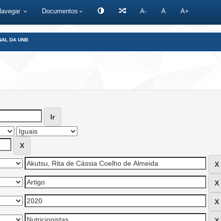
Navegar
Documentos
A-
A
A+
NAL DA UNB