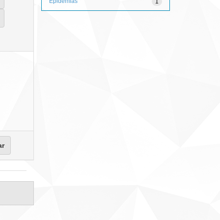
Epidemias
1