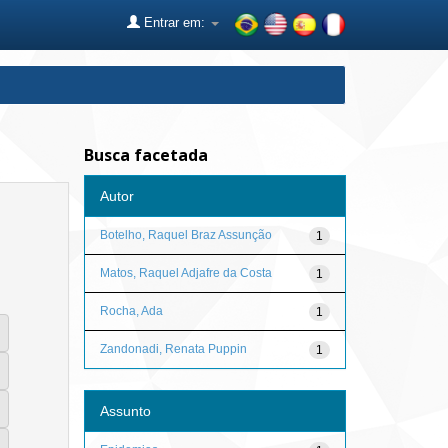
Entrar em:
Busca facetada
Autor
Botelho, Raquel Braz Assunção
1
Matos, Raquel Adjafre da Costa
1
Rocha, Ada
1
Zandonadi, Renata Puppin
1
Assunto