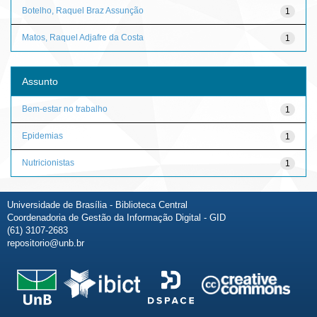
Botelho, Raquel Braz Assunção
1
Matos, Raquel Adjafre da Costa
1
Assunto
Bem-estar no trabalho
1
Epidemias
1
Nutricionistas
1
Universidade de Brasília - Biblioteca Central
Coordenadoria de Gestão da Informação Digital - GID
(61) 3107-2683
repositorio@unb.br