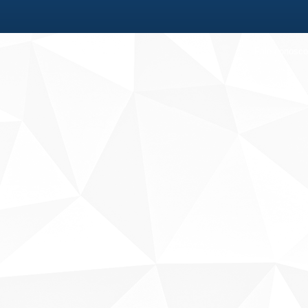
Fale conosco
Sobre