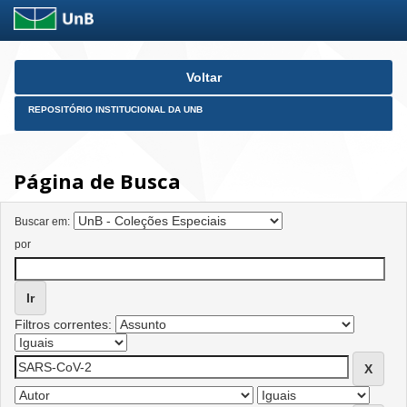
Skip
Voltar
navigation
REPOSITÓRIO INSTITUCIONAL DA UNB
Página de Busca
Buscar em:
por
Filtros correntes: