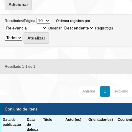
|
Resultados/Página
Ordenar registros por
Ordenar
Registro(s)
Resultado 1-1 de 1.
Anterior
1
Próximo
Conjunto de itens:
Data de
Data
Título
Autor(es)
Orientador(es)
Coorient
publicação
de
defesa