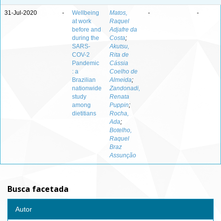
31-Jul-2020
-
Wellbeing
Matos,
-
-
at work
Raquel
before and
Adjafre da
during the
Costa
;
SARS-
Akutsu,
COV-2
Rita de
Pandemic
Cássia
: a
Coelho de
Brazilian
Almeida
;
nationwide
Zandonadi,
study
Renata
among
Puppin
;
dietitians
Rocha,
Ada
;
Botelho,
Raquel
Braz
Assunção
Busca facetada
Autor