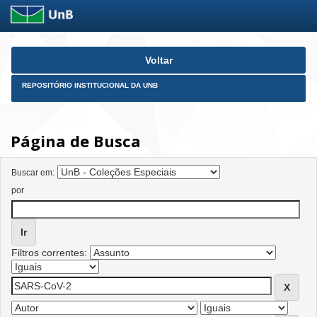
Skip
Voltar
navigation
REPOSITÓRIO INSTITUCIONAL DA UNB
Página de Busca
Buscar em:
por
Filtros correntes: