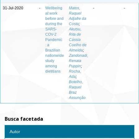
31-Jul-2020
-
Wellbeing
Matos,
-
-
at work
Raquel
before and
Adjafre da
during the
Costa
;
SARS-
Akutsu,
COV-2
Rita de
Pandemic
Cássia
: a
Coelho de
Brazilian
Almeida
;
nationwide
Zandonadi,
study
Renata
among
Puppin
;
dietitians
Rocha,
Ada
;
Botelho,
Raquel
Braz
Assunção
Busca facetada
Autor