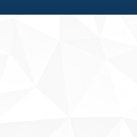
Fale conosco
Sobre