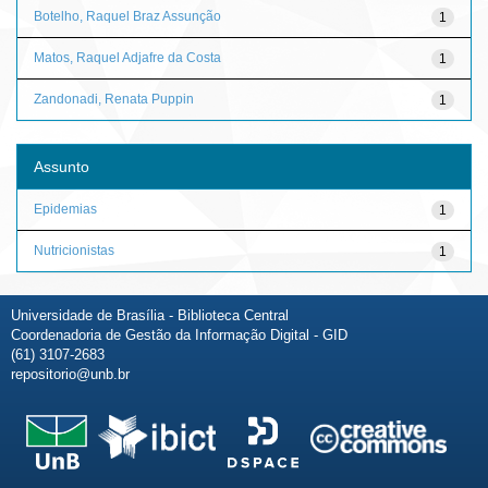
Botelho, Raquel Braz Assunção
1
Matos, Raquel Adjafre da Costa
1
Zandonadi, Renata Puppin
1
Assunto
Epidemias
1
Nutricionistas
1
Universidade de Brasília - Biblioteca Central
Coordenadoria de Gestão da Informação Digital - GID
(61) 3107-2683
repositorio@unb.br