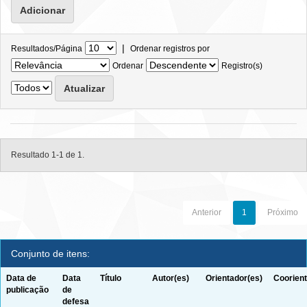
|
Resultados/Página
Ordenar registros por
Ordenar
Registro(s)
Resultado 1-1 de 1.
Anterior
1
Próximo
Conjunto de itens:
Data de
Data
Título
Autor(es)
Orientador(es)
Coorient
publicação
de
defesa