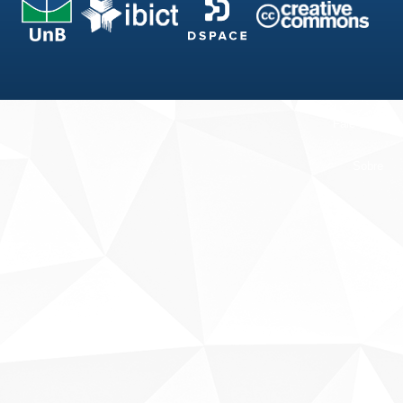
Fale conosco
Sobre