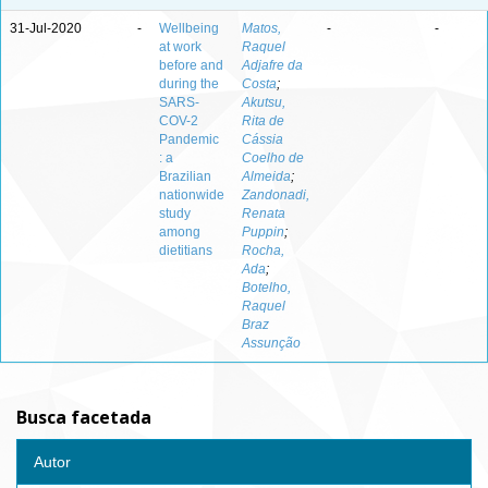
31-Jul-2020
-
Wellbeing
Matos,
-
-
at work
Raquel
before and
Adjafre da
during the
Costa
;
SARS-
Akutsu,
COV-2
Rita de
Pandemic
Cássia
: a
Coelho de
Brazilian
Almeida
;
nationwide
Zandonadi,
study
Renata
among
Puppin
;
dietitians
Rocha,
Ada
;
Botelho,
Raquel
Braz
Assunção
Busca facetada
Autor