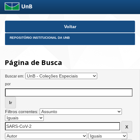
Skip
Voltar
navigation
REPOSITÓRIO INSTITUCIONAL DA UNB
Página de Busca
Buscar em:
por
Filtros correntes: