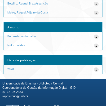
Botelho, Raquel Braz Assunção
1
Matos, Raquel Adjafre da Costa
1
Assunto
Bem-estar no trabalho
1
Nutricionistas
1
Data de publicação
2020
1
Universidade de Brasília - Biblioteca Central
Coordenadoria de Gestão da Informação Digital - GID
(61) 3107-2683
repositorio@unb.br