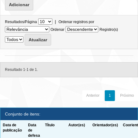
|
Resultados/Página
Ordenar registros por
Ordenar
Registro(s)
Resultado 1-1 de 1.
Anterior
1
Próximo
Conjunto de itens:
Data de
Data
Título
Autor(es)
Orientador(es)
Coorient
publicação
de
defesa